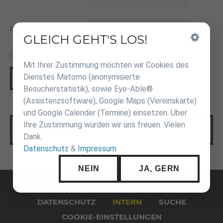
Passwort
GLEICH GEHT'S LOS!
Inhalt
überspringen
Angemeldet bleiben
Mit Ihrer Zustimmung möchten wir Cookies des
Dienstes Matomo (anonymisierte
ANMELDEN
Besucherstatistik), sowie Eye-Able®
(Assistenzsoftware), Google Maps (Vereinskarte)
und Google Calender (Termine) einsetzen. Über
Ihre Zustimmung würden wir uns freuen. Vielen
ANLEITUNG ZUR JÄHRLICHEN WJV-ONLINE-
STÄRKEMELDUNG
Dank.
Datenschutz
&
Impressum
NEIN
JA, GERN
Navigation
überspringen
STARTSEITE
KONTAKT
IMPRESSUM
DATENSCHUTZ
INTERN
SUCHE
COOKIE-EINSTELLUNGEN