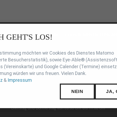
SCHUTZ
INTERN
SUCHE
COOKIE-EINSTELLUNGE
H GEHT'S LOS!
en
Zustimmung möchten wir Cookies des Dienstes Matomo
rte Besucherstatistik), sowie Eye-Able® (Assistenzsof
Württembergischer Judo-Verband e.V.
 (Vereinskarte) und Google Calender (Termine) einsetz
Hermann-Hess-Straße 8, 71332 Waiblingen
mung würden wir uns freuen. Vielen Dank.
tz
&
Impressum
Telefon: 07151 / 51973
E-Mail:
info@wjv.de
NEIN
JA,
Besuchszeiten der Geschäftsstelle:
Dienstag und Donnerstag von 09:00 Uhr bis 11:00 Uhr