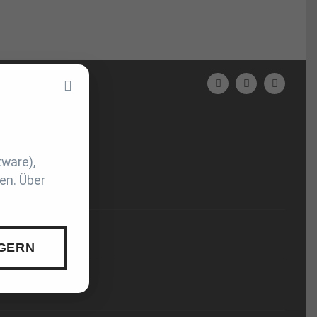
N
tware),
en. Über
 GERN