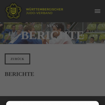
NEWS
BERICHTE
ZURÜCK
BERICHTE
Navigation
überspringen
STARTSEITE
KONTAKT
IMPRESSUM