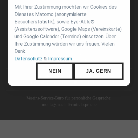
Mit Ihrer Zustimmung möchten wir Cookies des
Dienstes Matomo (anonymisierte
Besucherstatistik), sowie Eye-Able®
(Assistenzsoftware), Google Maps (Vereinskarte)
Württembergischer Judo-Verband e.V.
und Google Calender (Termine) einsetzen. Über
Hermann-Hess-Straße 8, 71332 Waiblingen
Ihre Zustimmung würden wir uns freuen. Vielen
Dank.
Telefon: 07151 / 51973
Datenschutz
&
Impressum
E-Mail:
info@wjv.de
NEIN
JA, GERN
Besuchszeiten der Geschäftsstelle:
Dienstag und Donnerstag von 09:00 Uhr bis 11:00 Uhr
Vereins-Service-Büro für persönliche Gespräche:
montags nach Terminabsprache