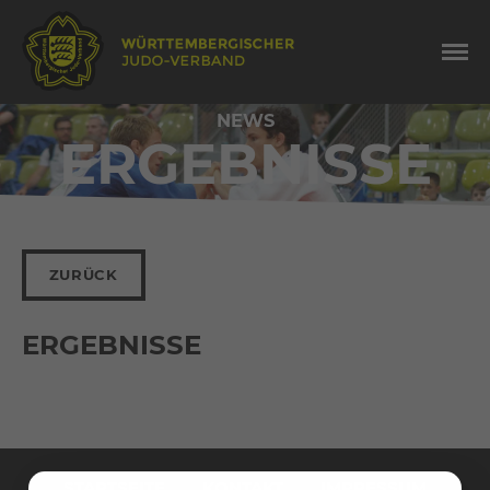
NEWS
ERGEBNISSE
ZURÜCK
ERGEBNISSE
Navigation
überspringen
STARTSEITE
KONTAKT
IMPRESSUM