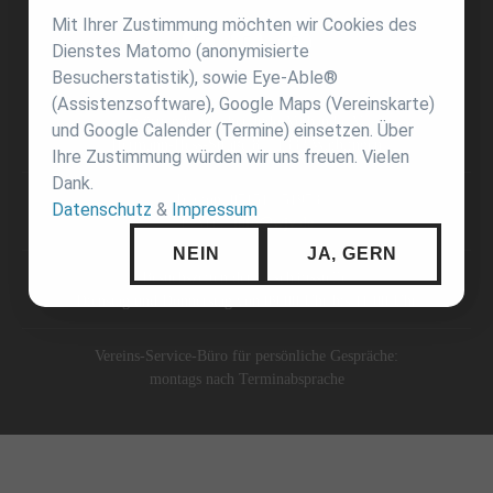
Mit Ihrer Zustimmung möchten wir Cookies des
Dienstes Matomo (anonymisierte
Besucherstatistik), sowie Eye-Able®
(Assistenzsoftware), Google Maps (Vereinskarte)
Württembergischer Judo-Verband e.V.
und Google Calender (Termine) einsetzen. Über
Hermann-Hess-Straße 8, 71332 Waiblingen
Ihre Zustimmung würden wir uns freuen. Vielen
Dank.
Telefon: 07151 / 51973
Datenschutz
&
Impressum
E-Mail:
info@wjv.de
NEIN
JA, GERN
Besuchszeiten der Geschäftsstelle:
Dienstag und Donnerstag von 09:00 Uhr bis 11:00 Uhr
Vereins-Service-Büro für persönliche Gespräche:
montags nach Terminabsprache