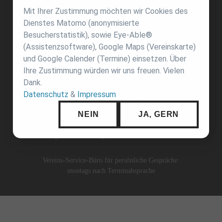
Mit Ihrer Zustimmung möchten wir Cookies des
Dienstes Matomo (anonymisierte
Besucherstatistik), sowie Eye-Able®
(Assistenzsoftware), Google Maps (Vereinskarte)
Württembergischer Judo-Verband e.V.
und Google Calender (Termine) einsetzen. Über
Hermann-Hess-Straße 8, 71332 Waiblingen
Ihre Zustimmung würden wir uns freuen. Vielen
Dank.
Telefon: 07151 / 51973
Datenschutz
&
Impressum
E-Mail:
info@wjv.de
NEIN
JA, GERN
Besuchszeiten der Geschäftsstelle:
Dienstag und Donnerstag von 09:00 Uhr bis 11:00 Uhr
Vereins-Service-Büro für persönliche Gespräche:
montags nach Terminabsprache