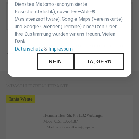
Dienstes Matomo (anonymisierte
Besucherstatistik), sowie Eye-Able®
DSJ_Beantragung_Fuehrungszeugnis.docx
(17,2 KiB)
(Assistenzsoftware), Google Maps (Vereinskarte)
und Google Calender (Termine) einsetzen. Über
Ihre Zustimmung würden wir uns freuen. Vielen
Dank.
Das Führungszeugnis kann beim jeweiligen Bürgerservice in Eurer
Datenschutz
&
Impressum
Stadt/Gemeinde beantragt werden.
NEIN
JA, GERN
WJV-SCHUTZBEAUFTRAGTE
Tanja Wente
Hermann-Hess-Str. 8, 71332 Waiblingen
Mobil:
0151-10654387
E-Mail:
schutzbeauftragte@wjv.de