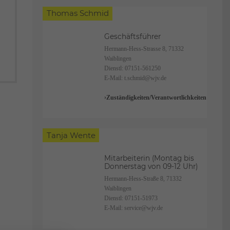
Thomas Schmid
Geschäftsführer
Hermann-Hess-Strasse 8, 71332
Waiblingen
Dienstl:
07151-561250
E-Mail:
t.schmid@wjv.de
Zuständigkeiten/Verantwortlichkeiten:
Tanja Wente
Mitarbeiterin (Montag bis
Donnerstag von 09-12 Uhr)
Hermann-Hess-Straße 8, 71332
Waiblingen
Dienstl:
07151-51973
E-Mail:
service@wjv.de