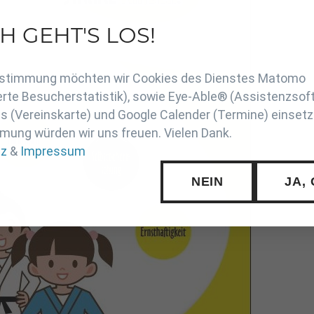
H GEHT'S LOS!
en
Zustimmung möchten wir Cookies des Dienstes Matomo
rte Besucherstatistik), sowie Eye-Able® (Assistenzsof
 (Vereinskarte) und Google Calender (Termine) einsetz
mung würden wir uns freuen. Vielen Dank.
tz
&
Impressum
NEIN
JA,