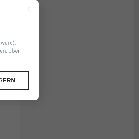
tware),
en. Über
 GERN