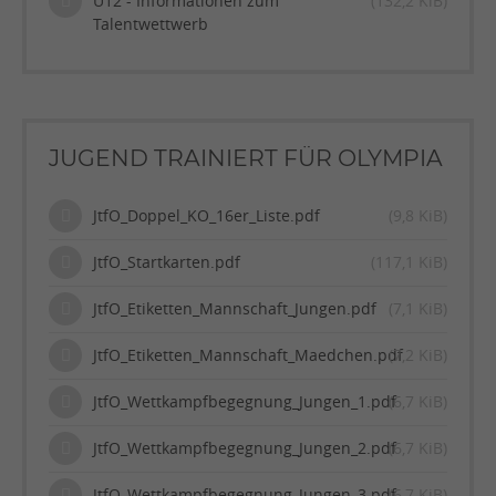
U12 - Informationen zum
(132,2 KiB)
Talentwettwerb
JUGEND TRAINIERT FÜR OLYMPIA
JtfO_Doppel_KO_16er_Liste.pdf
(9,8 KiB)
JtfO_Startkarten.pdf
(117,1 KiB)
JtfO_Etiketten_Mannschaft_Jungen.pdf
(7,1 KiB)
JtfO_Etiketten_Mannschaft_Maedchen.pdf
(7,2 KiB)
JtfO_Wettkampfbegegnung_Jungen_1.pdf
(6,7 KiB)
JtfO_Wettkampfbegegnung_Jungen_2.pdf
(6,7 KiB)
JtfO_Wettkampfbegegnung_Jungen_3.pdf
(6,7 KiB)