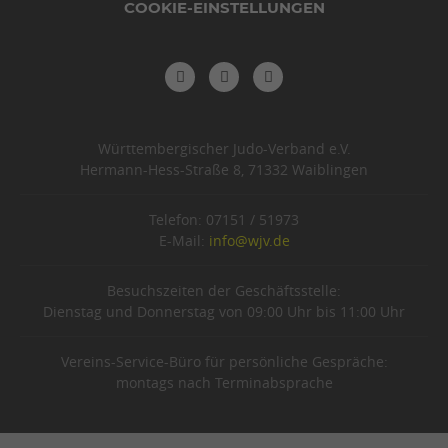
COOKIE-EINSTELLUNGEN
Württembergischer Judo-Verband e.V.
Hermann-Hess-Straße 8, 71332 Waiblingen
Telefon: 07151 / 51973
E-Mail:
info@wjv.de
Besuchszeiten der Geschäftsstelle:
Dienstag und Donnerstag von 09:00 Uhr bis 11:00 Uhr
Vereins-Service-Büro für persönliche Gespräche:
montags nach Terminabsprache