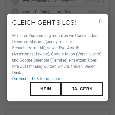
Wettkampfliste 6-8 Teilnehmer
(207,5 KiB)
Mannschaftsbegegnungsliste
(78,0 KiB)
(komplett) Jugend
GLEICH GEHT'S LOS!
Inhalt
überspringen
Mannschaftsbegegnung Jugend
(72,5 KiB)
Mit Ihrer Zustimmung möchten wir Cookies des
Mannschaftsaufstellung Jugend
(18,5 KiB)
Dienstes Matomo (anonymisierte
Besucherstatistik), sowie Eye-Able®
Mannschaftskampfliste - 1-4
(40,4 KiB)
(Assistenzsoftware), Google Maps (Vereinskarte)
Mannschaften
und Google Calender (Termine) einsetzen. Über
Mannschaftskampfliste - 5
(41,0 KiB)
Ihre Zustimmung würden wir uns freuen. Vielen
Mannschaften
Dank.
Datenschutz
&
Impressum
Mannschaftskampfliste - 6-8
(40,5 KiB)
Mannschaften
NEIN
JA, GERN