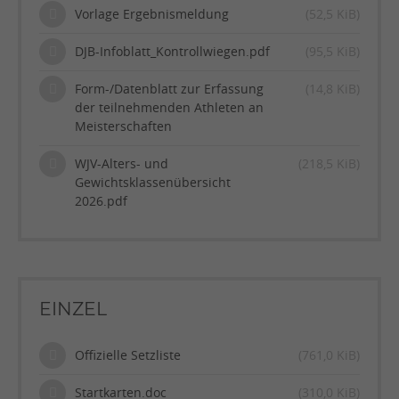
Vorlage Ergebnismeldung
(52,5 KiB)
DJB-Infoblatt_Kontrollwiegen.pdf
(95,5 KiB)
Form-/Datenblatt zur Erfassung
(14,8 KiB)
der teilnehmenden Athleten an
Meisterschaften
WJV-Alters- und
(218,5 KiB)
Gewichtsklassenübersicht
2026.pdf
EINZEL
Offizielle Setzliste
(761,0 KiB)
Startkarten.doc
(310,0 KiB)