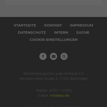
Navigation
überspringen
STARTSEITE
KONTAKT
IMPRESSUM
DATENSCHUTZ
INTERN
SUCHE
COOKIE-EINSTELLUNGEN
Württembergischer Judo-Verband e.V.
Hermann-Hess-Straße 8, 71332 Waiblingen
Telefon: 07151 / 51973
E-Mail:
info@wjv.de