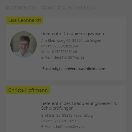
REFERENTEN - GRADUIERUNGSWESEN
Lisa Leonhardt
Referentin Graduierungswesen
Am Bleichberg 62, 89150 Laichingen
Privat:
07333/2029384
Mobil:
015259628146
E-Mail:
l.leonhardt@wjv.de
Zuständigkeiten/Verantwortlichkeiten:
Christa Hoffmann
Referentin des Graduierungswesen für
Schulprüfungen
Brühlstr. 36, 88212 Ravensburg
Privat:
07529-911057
E-Mail:
c.hoffmann@wjv.de