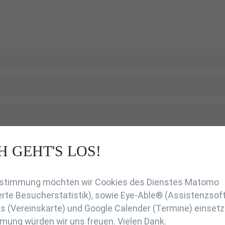
H GEHT'S LOS!
en
Zustimmung möchten wir Cookies des Dienstes Matomo
rte Besucherstatistik), sowie Eye-Able® (Assistenzsof
 (Vereinskarte) und Google Calender (Termine) einsetz
mung würden wir uns freuen. Vielen Dank.