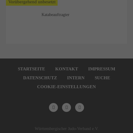
Vorübergehend unbesetzt
Katabeauftragter
Navigation
überspringen
STARTSEITE
KONTAKT
IMPRESSUM
DATENSCHUTZ
INTERN
SUCHE
COOKIE-EINSTELLUNGEN
Württembergischer Judo-Verband e.V.