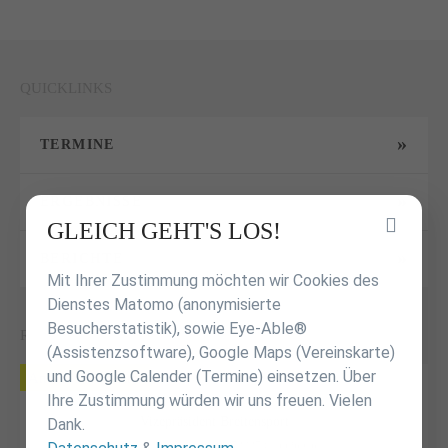
QUICKLINKS
TERMINE
ERGEBNISSE
Inhalt
GLEICH GEHT'S LOS!
überspringen
BERICHTE
Mit Ihrer Zustimmung möchten wir Cookies des
Dienstes Matomo (anonymisierte
Besucherstatistik), sowie Eye-Able®
REFERENTEN - BREITENSPORT
(Assistenzsoftware), Google Maps (Vereinskarte)
und Google Calender (Termine) einsetzen. Über
Andreas Kronauer
Ihre Zustimmung würden wir uns freuen. Vielen
Vizepräsident Breitensport
Dank.
Eichendorffstr. 22, 73037 Göppingen