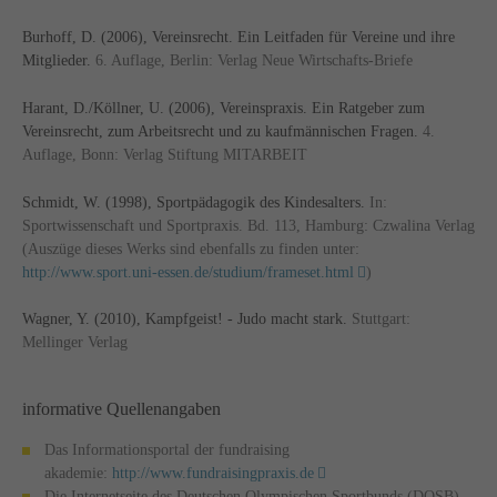
Burhoff, D. (2006), Vereinsrecht. Ein Leitfaden für Vereine und ihre
Mitglieder.
6. Auflage, Berlin: Verlag Neue Wirtschafts-Briefe
Harant, D./Köllner, U. (2006), Vereinspraxis. Ein Ratgeber zum
Vereinsrecht, zum Arbeitsrecht und zu kaufmännischen Fragen.
4.
Auflage, Bonn: Verlag Stiftung MITARBEIT
Schmidt, W. (1998), Sportpädagogik des Kindesalters.
In:
Sportwissenschaft und Sportpraxis. Bd. 113, Hamburg: Czwalina Verlag
(Auszüge dieses Werks sind ebenfalls zu finden unter:
http://www.sport.uni-essen.de/studium/frameset.html
)
Wagner, Y. (2010), Kampfgeist! - Judo macht stark.
Stuttgart:
Mellinger Verlag
informative Quellenangaben
Das Informationsportal der fundraising
akademie:
http://www.fundraisingpraxis.de
Die Internetseite des Deutschen Olympischen Sportbunds (DOSB)