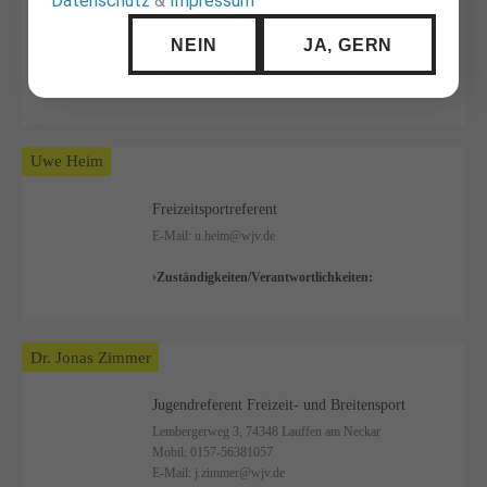
Datenschutz
&
Impressum
Privat:
07161-74986
E-Mail:
a.kronauer@wjv.de
NEIN
JA, GERN
Zuständigkeiten/Verantwortlichkeiten:
Uwe Heim
Freizeitsportreferent
E-Mail:
u.heim@wjv.de
Zuständigkeiten/Verantwortlichkeiten:
Dr. Jonas Zimmer
Jugendreferent Freizeit- und Breitensport
Lembergerweg 3, 74348 Lauffen am Neckar
Mobil:
0157-56381057
E-Mail:
j.zimmer@wjv.de