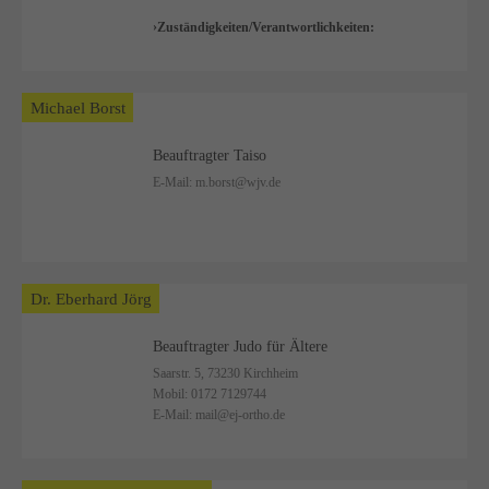
Zuständigkeiten/Verantwortlichkeiten:
Michael Borst
Beauftragter Taiso
E-Mail:
m.borst@wjv.de
Dr. Eberhard Jörg
Beauftragter Judo für Ältere
Saarstr. 5, 73230 Kirchheim
Mobil:
0172 7129744
E-Mail:
mail@ej-ortho.de