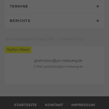
TERMINE
BERICHTE
SEKTIONSBEAUFTRAGTER - GOSHIN JITSU
Stefan Maier
goshinjitsu@jst-riesbuerg.de
E-Mail:
goshinjitsu@jst-riesbuerg.de
Navigation
überspringen
STARTSEITE
KONTAKT
IMPRESSUM