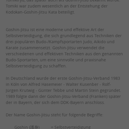
Tomikiryu, das später auch als Goshin-Jitsu bekannt wurde.
Tomiki war zudem wesentlich an der Entstehung der
Kodokan-Goshin-Jitsu Kata beteiligt.
Goshin-Jitsu ist eine moderne und effektive Art der
Selbstverteidigung, die sich grundlegend aus Techniken der
drei populären Budo-/Kampfsportarten Judo, Aikido und
Karate zusammensetzt. Goshin-Jitsu verwendet die
verschiedenen und effektiven Techniken aus den genannten
Budo-Sportarten, um eine sinnvolle und praxisnahe
Selbstverteidigung zu schaffen.
In Deutschland wurde der erste Goshin-Jitsu-Verband 1983
in Köln von Alfred Hasemeier - Walter Kusenber - Rolf-
Jürgen Krutwig - Günter Tebbe und Martin Stein gegründet.
1989 folgte dann der Goshin-Jitsu-Verband (Franken) später
der in Bayern, der sich dem DDK-Bayern anschloss.
Der Name Goshin-Jitsu steht für folgende Begriffe:
Goshin (護身) = Selbstverteidigung