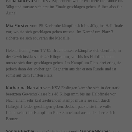
Arina Ianceva
vom KSV Kippenheimweiler eröffnete die Runde bis
36kg und musste sich erst im Finale geschlagen geben. Silber also für
Arina!
Mia Förster
vom PS Karlsruhe kämpfte sich bis 40kg ins Halbfinale
vor, wo sie sich geschlagen geben musste. Im Kampf um Platz 3
sicherte sie sich souverän die Medaille.
Helena Hennig vom TV 05 Bruchhausen erkämpfte sich ebenfalls, in
der Gewichtsklasse bis 40 Kilogramm, vor bis ins Halbfinale und
musste sich dort geschlagen geben. Im Kampf um Platz drei erlag sie
jedoch dann der vorherigen Gegnerin aus der ersten Runde und ist
somit auf dem fünften Platz.
Katharina Narrain
vom KSV Esslingen kämpfte sich in der stark
besetzten Gewichtsklasse bis 48 Kilogramm bis ins Halbfinale vor.
Nach einem sehr kräftezehrenden Kampf musste sie sich durch
Haltegriff leider geschlagen geben. Jedoch packte sie ihre volle
Leidenschaft im Kampf um Platz 3 nochmal aus und sicherte sich
Bronze.
Sophia Bächle
Daphne Wörner
vom JSC Heidelberg und
vom