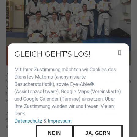
GLEICH GEHT'S LOS!
Inhalt
überspringen
Mit Ihrer Zustimmung möchten wir Cookies des
Am
30. November 2025
fand in
Heilbronn
eine Dan-Prüfung des
Dienstes Matomo (anonymisierte
Württembergischen Judo-Verbands statt. Insgesamt
10 Prüflinge
aus den
Besucherstatistik), sowie Eye-Able®
Vereinen
TSG Reutlingen
,
JC Kano Heilbronn
,
JC Bietigheim
,
MTV
(Assistenzsoftware), Google Maps (Vereinskarte)
Ludwigsburg
und
TV Flein
stellten sich den Herausforderungen der
und Google Calender (Termine) einsetzen. Über
Prüfungen vom
1. bis zum 3. Dan
.
Ihre Zustimmung würden wir uns freuen. Vielen
Dank.
Als Prüfer des Württembergischen Judo-Verbands waren
Andreas
Schlegel
,
Dr. Tilo Gold
und
Hubert Rody
im Einsatz und begleiteten
Datenschutz
&
Impressum
die Judoka durch einen intensiven und anspruchsvollen Prüfungstag.
NEIN
JA, GERN