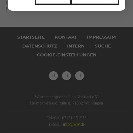
Der Württembergische Judo-Verband gratuliert allen erfolgreichen
Prüflingen herzlich zu ihren neuen Dan-Graden.
Navigation
überspringen
STARTSEITE
KONTAKT
IMPRESSUM
DATENSCHUTZ
INTERN
SUCHE
COOKIE-EINSTELLUNGEN
Württembergischer Judo-Verband e.V.
Hermann-Hess-Straße 8, 71332 Waiblingen
Telefon: 07151 / 51973
E-Mail:
info@wjv.de