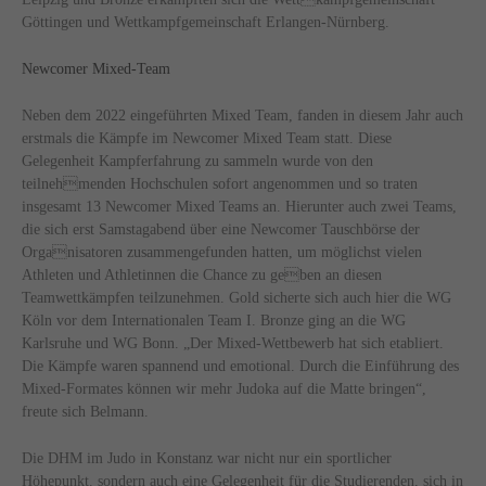
Göttingen und Wettkampfgemeinschaft Erlangen-Nürnberg.
Newcomer Mixed-Team
Neben dem 2022 eingeführten Mixed Team, fanden in diesem Jahr auch
erstmals die Kämpfe im Newcomer Mixed Team statt. Diese
Gelegenheit Kampferfahrung zu sammeln wurde von den
teilnehmenden Hochschulen sofort angenommen und so traten
insgesamt 13 Newcomer Mixed Teams an. Hierunter auch zwei Teams,
die sich erst Samstagabend über eine Newcomer Tauschbörse der
Organisatoren zusammengefunden hatten, um möglichst vielen
Athleten und Athletinnen die Chance zu geben an diesen
Teamwettkämpfen teilzunehmen. Gold sicherte sich auch hier die WG
Köln vor dem Internationalen Team I. Bronze ging an die WG
Karlsruhe und WG Bonn. „Der Mixed-Wettbewerb hat sich etabliert.
Die Kämpfe waren spannend und emotional. Durch die Einführung des
Mixed-Formates können wir mehr Judoka auf die Matte bringen“,
freute sich Belmann.
Die DHM im Judo in Konstanz war nicht nur ein sportlicher
Höhepunkt. sondern auch eine Gelegenheit für die Studierenden, sich in