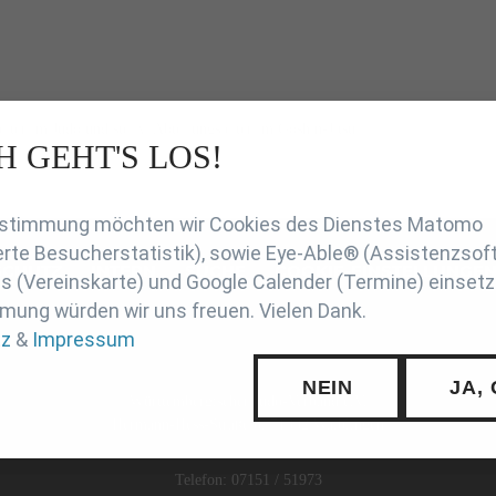
eiter im Judo und stellv. Abteilungsleiter im Goshin-Jitsu.
H GEHT'S LOS!
en
Zustimmung möchten wir Cookies des Dienstes Matomo
rte Besucherstatistik), sowie Eye-Able® (Assistenzsof
SCHUTZ
INTERN
SUCHE
COOKIE-EINSTELLUNGE
 (Vereinskarte) und Google Calender (Termine) einsetz
mung würden wir uns freuen. Vielen Dank.
tz
&
Impressum
NEIN
JA,
Württembergischer Judo-Verband e.V.
Hermann-Hess-Straße 8, 71332 Waiblingen
Telefon: 07151 / 51973