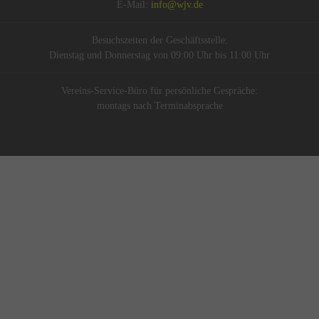
E-Mail:
info@wjv.de
Besuchszeiten der Geschäftsstelle:
Dienstag und Donnerstag von 09:00 Uhr bis 11:00 Uhr
Vereins-Service-Büro für persönliche Gespräche:
montags nach Terminabsprache