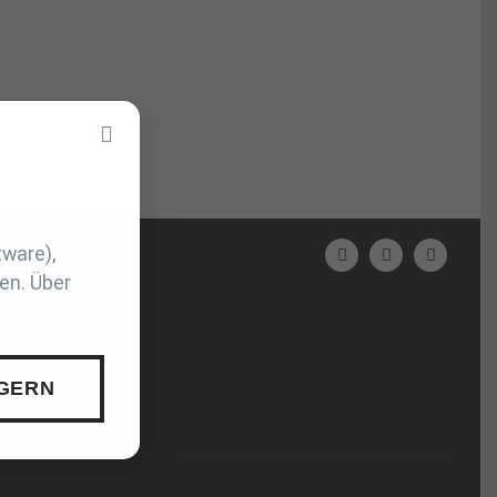
tware),
N
en. Über
 GERN