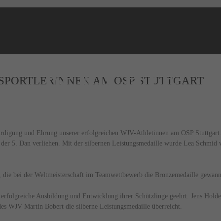
NEWS
BERICHTE
SPORTLERINNEN AM OSP STUTTGART
rdigung und Ehrung unserer erfolgreichen WJV-Athletinnen am OSP Stuttgart
s der 5. Dan verliehen. Mit der silbernen Leistungsmedaille wurde Lea Schmid 
ie bei der Weltmeisterschaft im Teamwettbewerb die Bronzemedaille gewanne
 erfolgreiche Ausbildung und Entwicklung ihrer Schützlinge geehrt. Jens Hold
es WJV Martin Bobert die silberne Leistungsmedaille überreicht.