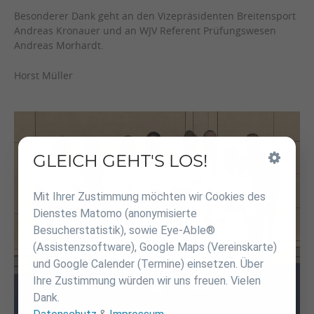
Besonderer Dank geht an den Vizepräsidenten Breitensport
Andreas Kronauer und an WJV Referent Prüfungswesen
Andreas Morhardt.
Horst Müller
GLEICH GEHT'S LOS!
Inhalt
überspringen
Mit Ihrer Zustimmung möchten wir Cookies des
Dienstes Matomo (anonymisierte
Besucherstatistik), sowie Eye-Able®
(Assistenzsoftware), Google Maps (Vereinskarte)
und Google Calender (Termine) einsetzen. Über
Ihre Zustimmung würden wir uns freuen. Vielen
Dank.