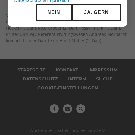
Datenschutz
&
Impressum
NEIN
JA, GERN
Von links, stehend: Prüfer Andreas Perthen, Prüfer Günther
Öttwös, Kathrin Merz (Uke), Lotte Boettger (1. Dan), Helen
Heckel (1. Dan), Rico Gröber (2. Dan), Jessy Thum (1. Dan),
Prüfer und WJV Referent Prüfungswesen Andreas Morhardt,
kniend: Trainer Dan-Team Horst Müller (2. Dan).
Navigation
überspringen
STARTSEITE
KONTAKT
IMPRESSUM
DATENSCHUTZ
INTERN
SUCHE
COOKIE-EINSTELLUNGEN
Württembergischer Judo-Verband e.V.