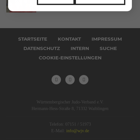
Navigation
überspringen
STARTSEITE
KONTAKT
IMPRESSUM
DATENSCHUTZ
INTERN
SUCHE
COOKIE-EINSTELLUNGEN
Württembergischer Judo-Verband e.V.
Hermann-Hess-Straße 8, 71332 Waiblingen
Telefon: 07151 / 51973
E-Mail:
info@wjv.de