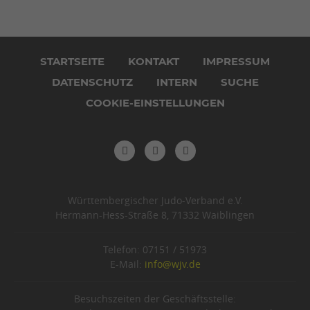
Navigation
überspringen
STARTSEITE
KONTAKT
IMPRESSUM
DATENSCHUTZ
INTERN
SUCHE
COOKIE-EINSTELLUNGEN
Württembergischer Judo-Verband e.V.
Hermann-Hess-Straße 8, 71332 Waiblingen
Telefon: 07151 / 51973
E-Mail:
info@wjv.de
Besuchszeiten der Geschäftsstelle: