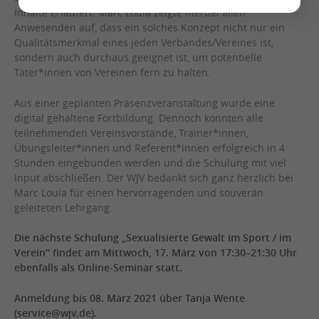
Inhalte erläutert. Marc Louia zeigte hierbei allen
Anwesenden auf, dass ein solches Konzept nicht nur ein
Qualitätsmerkmal eines jeden Verbandes/Vereines ist,
sondern auch durchaus geeignet ist, um potentielle
Täter*innen von Vereinen fern zu halten.
Aus einer geplanten Präsenzveranstaltung wurde eine
digital gehaltene Fortbildung. Dennoch konnten alle
teilnehmenden Vereinsvorstände, Trainer*innen,
Übungsleiter*innen und Referent*innen erfolgreich in 4
Stunden eingebunden werden und die Schulung mit viel
Input abschließen. Der WJV bedankt sich ganz herzlich bei
Marc Louia für einen hervorragenden und souverän
geleiteten Lehrgang.
Die nächste Schulung „Sexualisierte Gewalt im Sport / im
Verein“ findet am Mittwoch, 17. März von 17:30–21:30 Uhr
ebenfalls als Online-Seminar statt.
Anmeldung bis 08. März 2021 über Tanja Wente
(service@wjv.de).