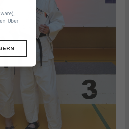
tware),
en. Über
 GERN