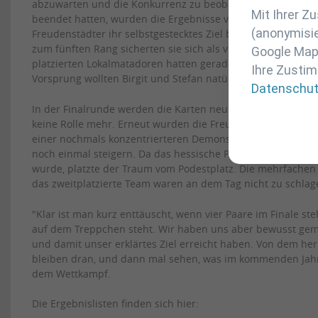
abzuwarten und die Konkurrenz zu beobachten. Nachdem a
Mit Ihrer 
beendet hatten, wurden die Ergebnisse veröffentlicht. Dabei
(anonymisie
Freudenstädter ihr selbstgestecktes Ziel bereits erreicht h
zum fünften Rang sicherten sie sich als viertes Team den Ei
Google Maps
platzierten Lokalmatadoren hatten gerade einmal einen Pu
Ihre Zustim
Vorsprung wollten Birgit und Stefan natürlich aufholen.
Datenschu
In der Finalrunde werden die Karten neu gemischt und die
keine Rolle mehr. Erneut wurden die Freudenstädter Judoka a
einer nochmals konzentrierteren Demonstration konnten sich
noch einmal steigern. Da das hessische Paar allerdings ebe
wurde, platzte der Traum vom Podestplatz. Die mehrfachen 
das zweitplatzierte Team waren an dem Tag nicht zu schlag
"Klar ist man kurz enttäuscht, wenn vier Paare im Finale 
auf dem Treppchen steht. Wir haben uns aber bewusst gema
und damit unser erklärtes Ziel erreicht haben. Von dem her 
bleiben dran, und dann mal sehen, was im kommenden Jahr 
dem Wettkampf.
Die Ergebnislisten finden sich hier: