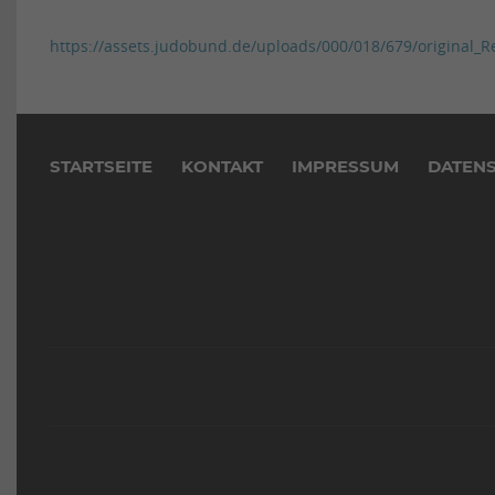
https://assets.judobund.de/uploads/000/018/679/original
Navigation
überspringen
STARTSEITE
KONTAKT
IMPRESSUM
DATEN