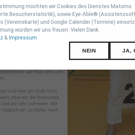
lle Paare ihren Durchgang
Zustimmung möchten wir Cookies des Dienstes Matomo
 zeigte sich, dass die
rte Besucherstatistik), sowie Eye-Able® (Assistenzsof
atten: Mit einigem Abstand vor
nzug ins Finale. Die vor ihnen
 (Vereinskarte) und Google Calender (Termine) einsetz
nkt mehr. Diesen winzigen
mung würden wir uns freuen. Vielen Dank.
tz
&
Impressum
 Punkte der Vorrunde spielen
NEIN
JA,
ls erste Starter ausgelost. Mit
 Birgit und Stefan tatsächlich
nfalls deutlich besser bewertet
Weltmeister auf Platz eins und
en.
stehen und man am Ende nicht
cht, dass wir die Finalrunde
sind wir sehr zufrieden. Wir
möglich ist", so Stefan nach