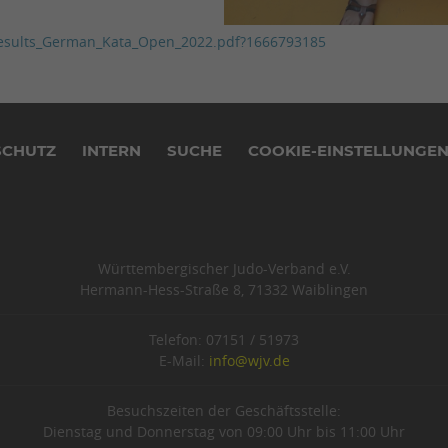
_Results_German_Kata_Open_2022.pdf?1666793185
SCHUTZ
INTERN
SUCHE
COOKIE-EINSTELLUNGE
Württembergischer Judo-Verband e.V.
Hermann-Hess-Straße 8, 71332 Waiblingen
Telefon: 07151 / 51973
E-Mail:
info@wjv.de
Besuchszeiten der Geschäftsstelle:
Dienstag und Donnerstag von 09:00 Uhr bis 11:00 Uhr