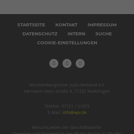
Navigation
überspringen
STARTSEITE
KONTAKT
IMPRESSUM
DATENSCHUTZ
INTERN
SUCHE
COOKIE-EINSTELLUNGEN
Württembergischer Judo-Verband e.V.
Hermann-Hess-Straße 8, 71332 Waiblingen
Telefon: 07151 / 51973
E-Mail:
info@wjv.de
Besuchszeiten der Geschäftsstelle:
Dienstag und Donnerstag von 09:00 Uhr bis 11:00 Uhr