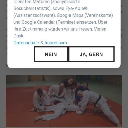
Dienstes Matomo (anonymisierte
Angreifer auszuweichen, seine Deckung geschlossen zu
Besucherstatistik), sowie Eye-Able®
halten und gleichzeitig deeskalierend mit dem Angreifer zu
(Assistenzsoftware), Google Maps (Vereinskarte)
sprechen.
und Google Calender (Termine) einsetzen. Über
Ihre Zustimmung würden wir uns freuen. Vielen
Die Trainingszeit verging durch die verschiedenen Übungen
sehr schnell. Es gab viel Gelächter, viele Ratschläge und
Dank.
hoffentlich bleibt der eine oder andere Tipp im Gedächtnis.
Datenschutz
&
Impressum
Danke fürs Mitmachen und danke auch an Kim Schaible, die
mich bei den Übungen tatkräftig unterstützt hat.
NEIN
JA, GERN
Peter Kollmannthaler