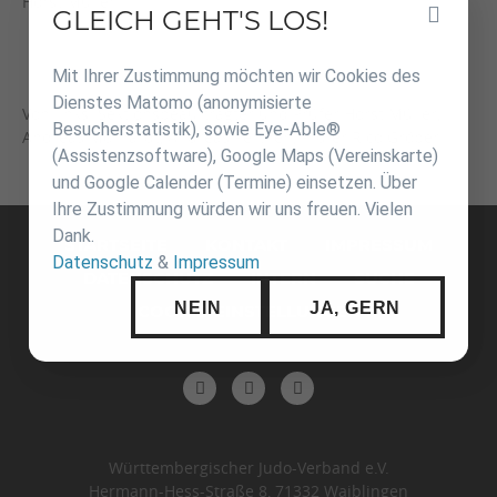
Horst Müller
GLEICH GEHT'S LOS!
Inhalt
überspringen
Mit Ihrer Zustimmung möchten wir Cookies des
Dienstes Matomo (anonymisierte
Von links: Sektionsbeauftragter und Prüfer Horst Müller,
Besucherstatistik), sowie Eye-Able®
Andreas Morhardt, Andreas Perthen, Prüfer Rico Gröber
(Assistenzsoftware), Google Maps (Vereinskarte)
und Google Calender (Termine) einsetzen. Über
Ihre Zustimmung würden wir uns freuen. Vielen
Navigation
Dank.
überspringen
STARTSEITE
KONTAKT
IMPRESSUM
Datenschutz
&
Impressum
DATENSCHUTZ
INTERN
SUCHE
NEIN
JA, GERN
COOKIE-EINSTELLUNGEN
Württembergischer Judo-Verband e.V.
Hermann-Hess-Straße 8, 71332 Waiblingen