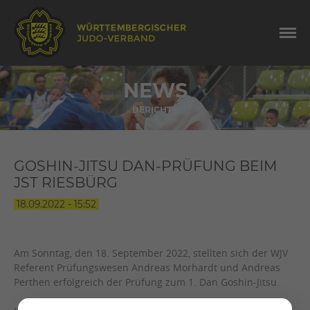
NEWS
BERICHTE
GOSHIN-JITSU DAN-PRÜFUNG BEIM
JST RIESBÜRG
18.09.2022 - 15:52
Am Sonntag, den 18. September 2022, stellten sich der WJV
Referent Prüfungswesen Andreas Morhardt und Andreas
Perthen erfolgreich der Prüfung zum 1. Dan Goshin-Jitsu.