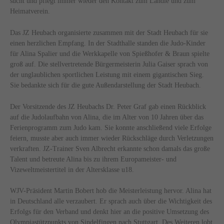
sucht und pflegt immer wieder den Kontakt zum Ländle und zum
Heimatverein.
Das JZ Heubach organisierte zusammen mit der Stadt Heubach für sie
einen herzlichen Empfang. In der Stadthalle standen die Judo-Kinder
für Alina Spalier und die Werkkapelle von Spießhofer & Braun spielte
groß auf. Die stellvertretende Bürgermeisterin Julia Gaiser sprach von
der unglaublichen sportlichen Leistung mit einem gigantischen Sieg.
Sie bedankte sich für die gute Außendarstellung der Stadt Heubach.
Der Vorsitzende des JZ Heubachs Dr. Peter Graf gab einen Rückblick
auf die Judolaufbahn von Alina, die im Alter von 10 Jahren über das
Ferienprogramm zum Judo kam. Sie konnte anschließend viele Erfolge
feiern, musste aber auch immer wieder Rückschläge durch Verletzungen
verkraften. JZ-Trainer Sven Albrecht erkannte schon damals das große
Talent und betreute Alina bis zu ihrem Europameister- und
Vizeweltmeistertitel in der Altersklasse u18.
WJV-Präsident Martin Bobert hob die Meisterleistung hervor. Alina hat
in Deutschland alle verzaubert. Er sprach auch über die Wichtigkeit des
Erfolgs für den Verband und denkt hier an die positive Umsetzung des
Olympiastützpunkts von Sindelfingen nach Stuttgart. Des Weiteren lobt