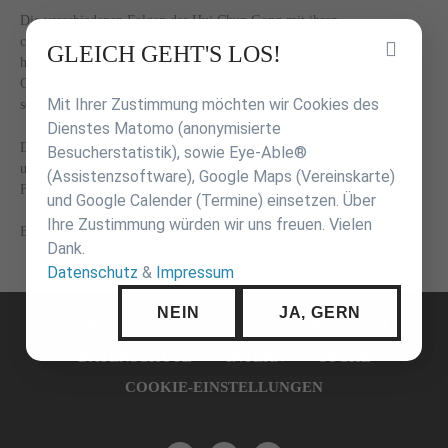
Die verschiedenen Folgen des Hui Chun Gong mit ihren
charakteristischen Handbewegungen, Schritten und Körperhaltungen
Inhalt
GLEICH GEHT'S LOS!
haben besonders starke Wirkung auf den Organismus. Daher kann Hui
überspringen
Chun Gong in gewisser Hinsicht nicht nur die Gesundheit erhalten,
Mit Ihrer Zustimmung möchten wir Cookies des
sondern auch die natürlichen Alterungsprozesse spürbar verlangsamen.
Dienstes Matomo (anonymisierte
Die Teilnehmer, die auch unter anderem aus Saarbrücken, Düsseldorf
Besucherstatistik), sowie Eye-Able®
und Leipzig anreisten, waren begeistert von den Ausführungen von
(Assistenzsoftware), Google Maps (Vereinskarte)
Foen Tjoeng Lie.
und Google Calender (Termine) einsetzen. Über
Ihre Zustimmung würden wir uns freuen. Vielen
Bericht: Günther Öttwös
Dank.
Datenschutz
&
Impressum
Navigation
NEIN
JA, GERN
überspringen
STARTSEITE
KONTAKT
IMPRESSUM
DATENSCHUTZ
INTERN
SUCHE
COOKIE-EINSTELLUNGEN