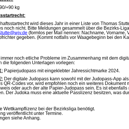
-90/+90 kg
startrecht:
ftsstartrecht wird dieses Jahr in einer Liste von Thomas Stutte 
 es noch nicht. Bitte Meldungen gesammelt über die Bezirks-Lig
Stutte@wjv.de
(formlos per Mail nennen: Nachname, Vorname, Ver
richter gegeben. (Kommt notfalls vor Waagebeginn bei den Ka
 immer noch etliche Probleme im Zusammenhang mit dem digitale
 die folgenden Unterlagen vorlegen:
1:
Papierjudopass mit eingeklebter Jahressichtmarke 2024.
2:
Der digitale Judopass kann sowohl mit der Judopass-App als
s QR-Codes vor, wird empfohlen noch ein weiteres Dokument mi
weis oder auch der alte Papier-Judopass sein. Es ist ebenfal
n. Der Judoka muss eine aktuelle Passlizenz besitzen, was dur
e Wettkampflizenz bei der Bezirksliga benötigt.
g veröffentlicht unter Termine.
ngen siehe Anhang.