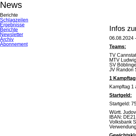
News
Berichte
Navigation
Schlagzeilen
überspringen
Ergebnisse
Infos zu
Berichte
Newsletter
06.08.2024 
Archiv
Abonnement
Teams:
TV Cannstat
MTV Ludwig
SV Böbling
JV Randori S
1 Kampftag
Kampftag 1 
Startgeld:
Startgeld: 7
Württ. Judo
IBAN: DE2
Volksbank S
Verwendungs
Gewichtskl