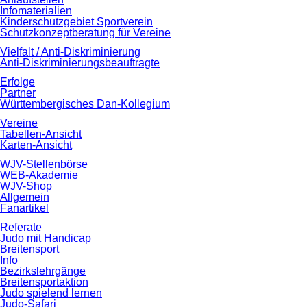
Infomaterialien
Kinderschutzgebiet Sportverein
Schutzkonzeptberatung für Vereine
Vielfalt / Anti-Diskriminierung
Anti-Diskriminierungsbeauftragte
Erfolge
Partner
Württembergisches Dan-Kollegium
Vereine
Tabellen-Ansicht
Karten-Ansicht
WJV-Stellenbörse
WEB-Akademie
WJV-Shop
Allgemein
Fanartikel
Referate
Judo mit Handicap
Breitensport
Info
Bezirkslehrgänge
Breitensportaktion
Judo spielend lernen
Judo-Safari