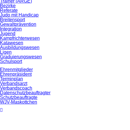
Trainer (ARGE)
Bezirke
Referate
Judo mit Handicap
Breitensport
Gewaltprävention
Integration
Jugend
Kampfrichterwesen
Katawesen
Ausbildungswesen
Ligen
Graduierungswesen
Schulsport
Ehrenmitglieder
Ehrenpräsident
Terminplan
Verbandsarzt
Verbandscoach
Datenschutz­beauftragter
Schutzbeauftragte
WJV-Maskottchen