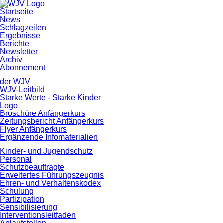
Navigation
Startseite
überspringen
News
Schlagzeilen
Ergebnisse
Berichte
Newsletter
Archiv
Abonnement
der WJV
WJV-Leitbild
Starke Werte - Starke Kinder
Logo
Broschüre Anfängerkurs
Zeitungsbericht Anfängerkurs
Flyer Anfängerkurs
Ergänzende Infomaterialien
Kinder- und Jugendschutz
Personal
Schutzbeauftragte
Erweitertes Führungszeugnis
Ehren- und Verhaltenskodex
Schulung
Partizipation
Sensibilisierung
Interventionsleitfaden
Anlaufstellen