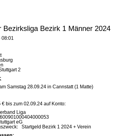
r Bezirksliga Bezirk 1 Männer 2024
- 08:01
t
sburg
en
tuttgart 2
:
am Samstag 28.09.24 in Cannstatt (1 Matte)
5 € bis zum 02.09.24 auf Konto:
verband Liga
1600901000404000053
tuttgart eG
zweck: Startgeld Bezirk 1 2024 + Verein
assen: