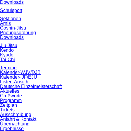
Downloads
Schulsport
Sektionen
Arnis
Goshin-Jitsu
Prüfungsordnung
Downloads
Jiu-Jitsu
Kendo
Kyudo
Tai-Chi
Termine
Kalender-WJV/DJB
Kalender-IJF/EJU
Listen-Ansicht
Deutsche Einzelmeisterschaft
Aktuelles
Grußworte
Programm
Zeitplan
Tickets
Ausschreibung
Anfahrt & Kontakt
Übernachtung
Ergebnisse