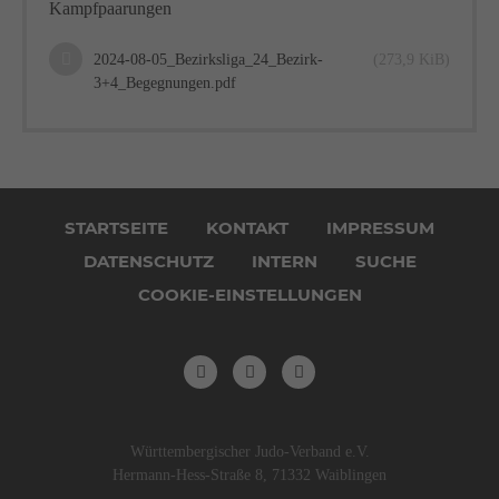
Kampfpaarungen
2024-08-05_Bezirksliga_24_Bezirk-
(273,9 KiB)
3+4_Begegnungen.pdf
Navigation
überspringen
STARTSEITE
KONTAKT
IMPRESSUM
DATENSCHUTZ
INTERN
SUCHE
COOKIE-EINSTELLUNGEN
Württembergischer Judo-Verband e.V.
Hermann-Hess-Straße 8, 71332 Waiblingen