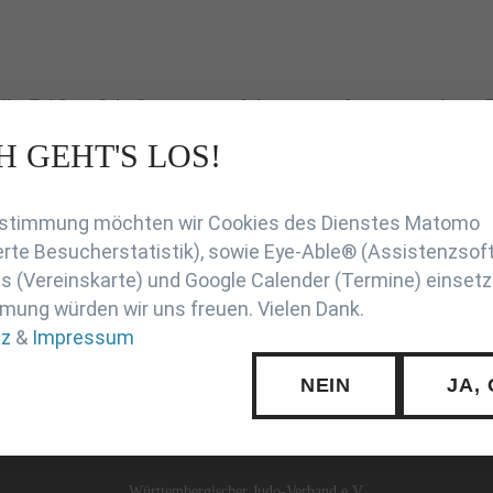
n Teil 2 von 3 des Sportassistenten-Lehrgangs statt. In einem interaktiven F
 das Kinder-Judo-Training. Ungefähr 25 Jugendliche hatten viel Spaß mit de
H GEHT'S LOS!
 Inhaltliche Schwerpunkte waren die Koordinationsschulung im Judo/Turnen und
en
Zustimmung möchten wir Cookies des Dienstes Matomo
rte Besucherstatistik), sowie Eye-Able® (Assistenzsof
 (Vereinskarte) und Google Calender (Termine) einsetz
mung würden wir uns freuen. Vielen Dank.
tz
&
Impressum
CHUTZ
INTERN
SUCHE
COOKIE-EINSTELLUNGEN
NEIN
JA,
Württembergischer Judo-Verband e.V.