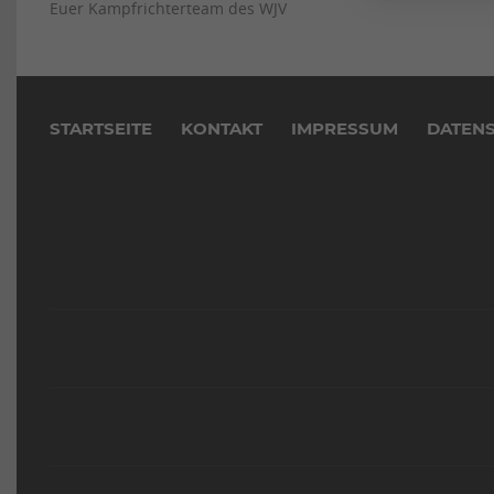
Euer Kampfrichterteam des WJV
Navigation
überspringen
STARTSEITE
KONTAKT
IMPRESSUM
DATEN