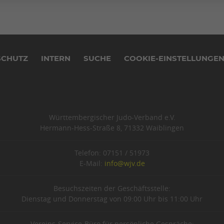
SCHUTZ
INTERN
SUCHE
COOKIE-EINSTELLUNGE
Württembergischer Judo-Verband e.V.
Hermann-Hess-Straße 8, 71332 Waiblingen
Telefon: 07151 / 51973
E-Mail:
info@wjv.de
Besuchszeiten der Geschäftsstelle:
Dienstag und Donnerstag von 09:00 Uhr bis 11:00 Uhr
Vereins-Service-Büro für persönliche Gespräche: