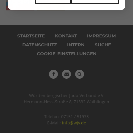
Navigation
überspringen
STARTSEITE
KONTAKT
IMPRESSUM
DATENSCHUTZ
INTERN
SUCHE
COOKIE-EINSTELLUNGEN
Württembergischer Judo-Verband e.V.
Hermann-Hess-Straße 8, 71332 Waiblingen
Telefon: 07151 / 51973
E-Mail:
info@wjv.de