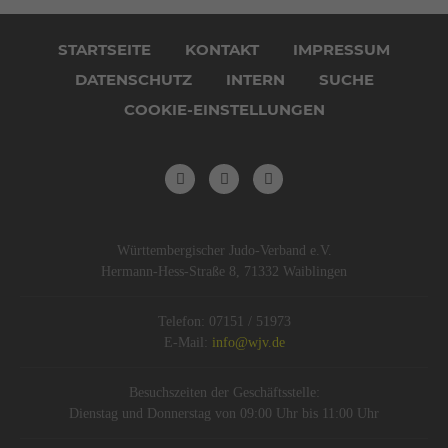
Navigation
überspringen
STARTSEITE
KONTAKT
IMPRESSUM
DATENSCHUTZ
INTERN
SUCHE
COOKIE-EINSTELLUNGEN
Württembergischer Judo-Verband e.V.
Hermann-Hess-Straße 8, 71332 Waiblingen
Telefon: 07151 / 51973
E-Mail:
info@wjv.de
Besuchszeiten der Geschäftsstelle:
Dienstag und Donnerstag von 09:00 Uhr bis 11:00 Uhr