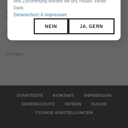
Ihre Zustimmung würden wir uns freuen. Vielen
Dank.
Am Ende waren die Teilnehmer begeistert vom Workshop und fühlten
Datenschutz
&
Impressum
sich alle beweglicher und geschmeidiger.
NEIN
JA, GERN
Also ein perfekter Start ins Wochenende.
Uwe Heim
Navigation
überspringen
STARTSEITE
KONTAKT
IMPRESSUM
DATENSCHUTZ
INTERN
SUCHE
COOKIE-EINSTELLUNGEN