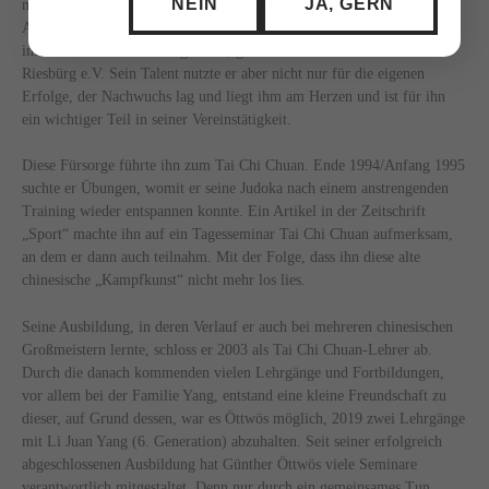
NEIN
JA, GERN
mit Judo, der „sanften Kunst“ Japans. 1993 gründete Öttwös die
Abteilung Judo im ortsansässigen Verein. Nachdem die Abteilung
immer mehr an Zuwachs gewann, gründete Öttwös 2013 das JST
Riesbürg e.V. Sein Talent nutzte er aber nicht nur für die eigenen
Erfolge, der Nachwuchs lag und liegt ihm am Herzen und ist für ihn
ein wichtiger Teil in seiner Vereinstätigkeit.
Diese Fürsorge führte ihn zum Tai Chi Chuan. Ende 1994/Anfang 1995
suchte er Übungen, womit er seine Judoka nach einem anstrengenden
Training wieder entspannen konnte. Ein Artikel in der Zeitschrift
„Sport“ machte ihn auf ein Tagesseminar Tai Chi Chuan aufmerksam,
an dem er dann auch teilnahm. Mit der Folge, dass ihn diese alte
chinesische „Kampfkunst“ nicht mehr los lies.
Seine Ausbildung, in deren Verlauf er auch bei mehreren chinesischen
Großmeistern lernte, schloss er 2003 als Tai Chi Chuan-Lehrer ab.
Durch die danach kommenden vielen Lehrgänge und Fortbildungen,
vor allem bei der Familie Yang, entstand eine kleine Freundschaft zu
dieser, auf Grund dessen, war es Öttwös möglich, 2019 zwei Lehrgänge
mit Li Juan Yang (6. Generation) abzuhalten. Seit seiner erfolgreich
abgeschlossenen Ausbildung hat Günther Öttwös viele Seminare
verantwortlich mitgestaltet. Denn nur durch ein gemeinsames Tun