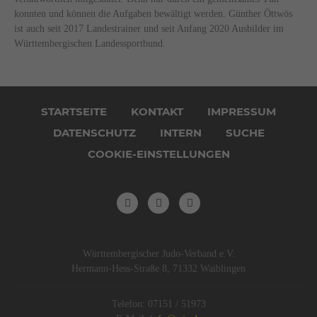
konnten und können die Aufgaben bewältigt werden. Günther Öttwös
ist auch seit 2017 Landestrainer und seit Anfang 2020 Ausbilder im
Württembergischen Landessportbund.
Navigation
überspringen
STARTSEITE
KONTAKT
IMPRESSUM
DATENSCHUTZ
INTERN
SUCHE
COOKIE-EINSTELLUNGEN
Württembergischer Judo-Verband e.V.
Hermann-Hess-Straße 8, 71332 Waiblingen
Telefon: 07151 / 51973