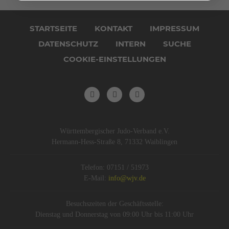
Navigation
überspringen
STARTSEITE
KONTAKT
IMPRESSUM
DATENSCHUTZ
INTERN
SUCHE
COOKIE-EINSTELLUNGEN
Württembergischer Judo-Verband e.V.
Hermann-Hess-Straße 8, 71332 Waiblingen
Telefon: 07151 / 51973
E-Mail:
info@wjv.de
Besuchszeiten der Geschäftsstelle:
Dienstag und Donnerstag von 09:00 Uhr bis 11:00 Uhr