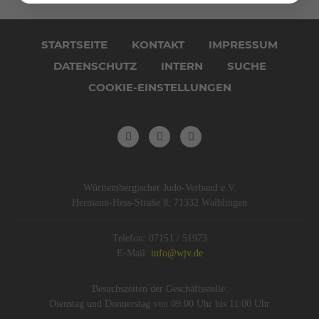
Navigation
überspringen
STARTSEITE
KONTAKT
IMPRESSUM
DATENSCHUTZ
INTERN
SUCHE
COOKIE-EINSTELLUNGEN
Württembergischer Judo-Verband e.V.
Hermann-Hess-Straße 8, 71332 Waiblingen
Telefon: 07151 / 51973
E-Mail:
info@wjv.de
Besuchszeiten der Geschäftsstelle:
Dienstag und Donnerstag von 09:00 Uhr bis 11:00 Uhr