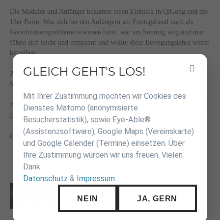
Die Moduler und Anfänger bekamen einen Einblick in QiGong und die
13er Form. Was sich bei den Anfängern am Freitagabend noch als
Koordinationsprobleme erwiesen hatte, war am Sonntag weg und man
fühlte sich leicht und entspannt und wollte diese Bewegungslehre weiter
betreiben.
GLEICH GEHT'S LOS!
Inhalt
Zu diesem Entschluss hat auch der Vortrag „Traditionelle chinesische
überspringen
Medizin und TaiJi/QiGong von Dr. Thomas Schmitt“ beigetragen.
Mit Ihrer Zustimmung möchten wir Cookies des
Ausgezeichnet wurden mit der Stufe Gruppenhelfer: Angelika Hug und
Dienstes Matomo (anonymisierte
Dr. Thomas Schmitt.
Besucherstatistik), sowie Eye-Able®
(Assistenzsoftware), Google Maps (Vereinskarte)
G. Öttwös
und Google Calender (Termine) einsetzen. Über
Ihre Zustimmung würden wir uns freuen. Vielen
Dank.
Datenschutz
&
Impressum
NEIN
JA, GERN