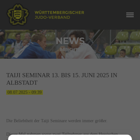
NEWS
BERICHTE
TAIJI SEMINAR 13. BIS 15. JUNI 2025 IN
ALBSTADT
08.07.2025 - 09:39
Die Beliebtheit der Taiji Seminare werden immer größer.
Dieses Mal nahmen sogar zwei Teilnehmer aus dem Hessischen