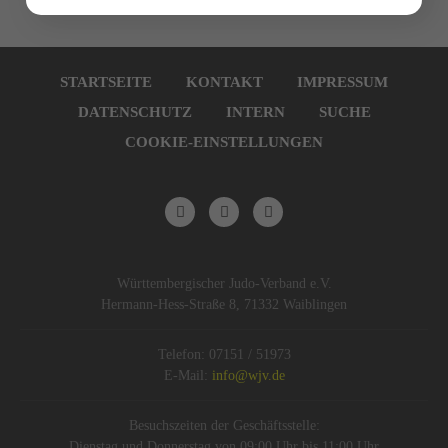
Navigation
überspringen
STARTSEITE
KONTAKT
IMPRESSUM
DATENSCHUTZ
INTERN
SUCHE
COOKIE-EINSTELLUNGEN
Württembergischer Judo-Verband e.V.
Hermann-Hess-Straße 8, 71332 Waiblingen
Telefon: 07151 / 51973
E-Mail:
info@wjv.de
Besuchszeiten der Geschäftsstelle:
Dienstag und Donnerstag von 09:00 Uhr bis 11:00 Uhr