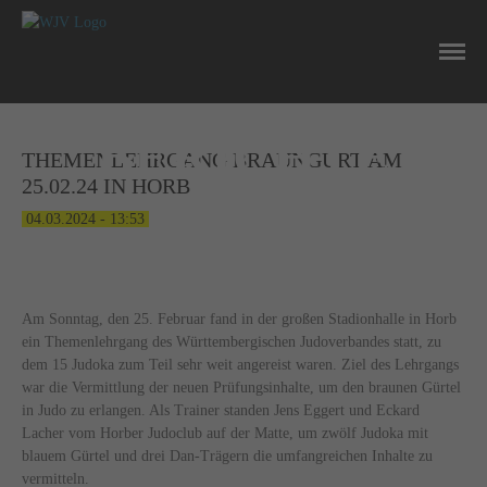
NEWS
BERICHTE
THEMENLEHRGANG BRAUNGURT AM
25.02.24 IN HORB
04.03.2024 - 13:53
Am Sonntag, den 25. Februar fand in der großen Stadionhalle in Horb
ein Themenlehrgang des Württembergischen Judoverbandes statt, zu
dem 15 Judoka zum Teil sehr weit angereist waren. Ziel des Lehrgangs
war die Vermittlung der neuen Prüfungsinhalte, um den braunen Gürtel
in Judo zu erlangen. Als Trainer standen Jens Eggert und Eckard
Lacher vom Horber Judoclub auf der Matte, um zwölf Judoka mit
blauem Gürtel und drei Dan-Trägern die umfangreichen Inhalte zu
vermitteln.