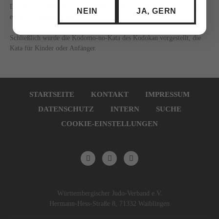
Dan-Bereich nutzten viele Teilnehmer, um Fragen zu stellen. So fand
NEIN
JA, GERN
ein reger Austausch statt.
Schließlich wurde die Kodomo-no-Kata des Kodokan vorgestellt, die
Kata für Kinder oder Anfänger.
Navigation
überspringen
STARTSEITE
KONTAKT
IMPRESSUM
DATENSCHUTZ
INTERN
SUCHE
COOKIE-EINSTELLUNGEN
Württembergischer Judo-Verband e.V.
Hermann-Hess-Straße 8, 71332 Waiblingen