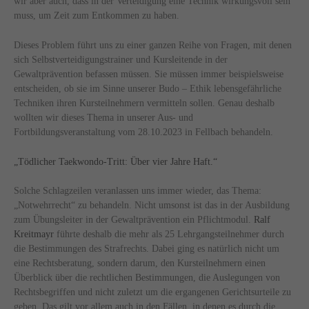
wir aber auch, dass in der Verteidigung eine Technik wirkungsvoll sein
muss, um Zeit zum Entkommen zu haben.
Dieses Problem führt uns zu einer ganzen Reihe von Fragen, mit denen
sich Selbstverteidigungstrainer und Kursleitende in der
Gewaltprävention befassen müssen. Sie müssen immer beispielsweise
entscheiden, ob sie im Sinne unserer Budo – Ethik lebensgefährliche
Techniken ihren Kursteilnehmern vermitteln sollen. Genau deshalb
wollten wir dieses Thema in unserer Aus- und
Fortbildungsveranstaltung vom 28.10.2023 in Fellbach behandeln.
„Tödlicher Taekwondo-Tritt: Über vier Jahre Haft.“
Solche Schlagzeilen veranlassen uns immer wieder, das Thema:
„Notwehrrecht“ zu behandeln. Nicht umsonst ist das in der Ausbildung
zum Übungsleiter in der Gewaltprävention ein Pflichtmodul.
Ralf
Kreitmayr
führte deshalb die mehr als 25 Lehrgangsteilnehmer durch
die Bestimmungen des Strafrechts. Dabei ging es natürlich nicht um
eine Rechtsberatung, sondern darum, den Kursteilnehmern einen
Überblick über die rechtlichen Bestimmungen, die Auslegungen von
Rechtsbegriffen und nicht zuletzt um die ergangenen Gerichtsurteile zu
geben. Das gilt vor allem auch in den Fällen, in denen es durch die