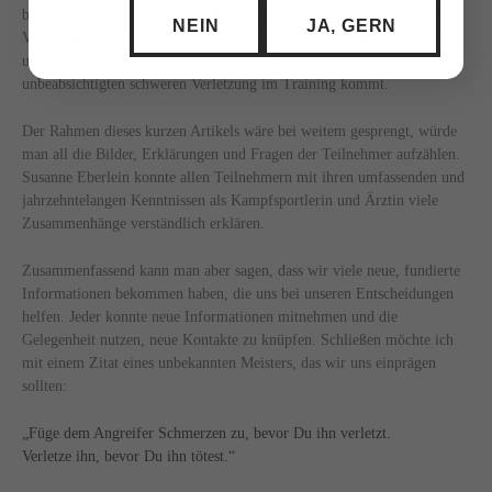
bei der Anwendung dieser Techniken im Körper geschieht. Welche
NEIN
JA, GERN
Verletzungen können im Training und in der Verteidigung entstehen
und nicht zuletzt - was muss ein Trainer machen, wenn es zu einer
unbeabsichtigten schweren Verletzung im Training kommt.
Der Rahmen dieses kurzen Artikels wäre bei weitem gesprengt, würde
man all die Bilder, Erklärungen und Fragen der Teilnehmer aufzählen.
Susanne Eberlein konnte allen Teilnehmern mit ihren umfassenden und
jahrzehntelangen Kenntnissen als Kampfsportlerin und Ärztin viele
Zusammenhänge verständlich erklären.
Zusammenfassend kann man aber sagen, dass wir viele neue, fundierte
Informationen bekommen haben, die uns bei unseren Entscheidungen
helfen. Jeder konnte neue Informationen mitnehmen und die
Gelegenheit nutzen, neue Kontakte zu knüpfen. Schließen möchte ich
mit einem Zitat eines unbekannten Meisters, das wir uns einprägen
sollten:
„Füge dem Angreifer Schmerzen zu, bevor Du ihn verletzt.
Verletze ihn, bevor Du ihn tötest.“