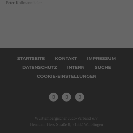
Peter Kollmannthaler
Navigation
überspringen
STARTSEITE
KONTAKT
IMPRESSUM
DATENSCHUTZ
INTERN
SUCHE
COOKIE-EINSTELLUNGEN
Württembergischer Judo-Verband e.V.
Hermann-Hess-Straße 8, 71332 Waiblingen