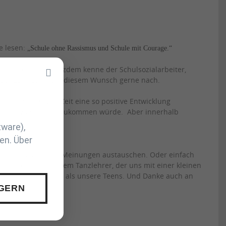
e lesen:
„Schule ohne Rassismus und Schule mit Courage.“
spüren. Und trotzdem kenne der Schulsozialarbeiter,
 Unser Lehrteam kam diesem Wunsch gerne nach.
in dieser kurzen Zeit eine so positive Entwicklung
rauisch, was auf sie zukommen würde. Aber innerhalb
tware),
en. Über
men ist.
usammensitzen und Meinungen austauschen. Oder einfach
aben: An Stefano, dem Tanzlehrer, der uns mit einer kleinen
ger angestellt haben als unsere Teens. Und Danke auch an
 GERN