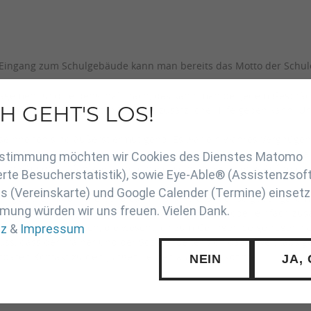
Am Eingang zum Schulgebäude kann man bereits das Motto der Schul
gement und Leidenschaft nach, das kann man bei jedem Gespräch 
H GEHT'S LOS!
 man mit einem gezielten Training zusätzliche Hilfe geben kann.
en
seinheiten sind äußerst ermutigend. Es war ein wahres Vergnügen, 
von 12 bis 14 Jahren zurückhaltend, vielleicht sogar etwas misst
Zustimmung möchten wir Cookies des Dienstes Matomo
liche Ausdrucksfähigkeit und ein viel selbstbewussteres Auftreten.
rte Besucherstatistik), sowie Eye-Able® (Assistenzsof
 (Vereinskarte) und Google Calender (Termine) einsetz
nn gelaufen und – wie bei diesem Kurs – warum er so gut angekom
mung würden wir uns freuen. Vielen Dank.
schen praktischen Übungen, Informationen geben oder einfach z
 an unsere Hospitanten, die wesentlich zum Gelingen beigetragen h
tz
&
Impressum
s, dass der Trainer und der Sozialarbeiter sich dabei weit tapsi
nderbaren Kontakt zu den jungen Leuten aufbauen konnte.
NEIN
JA,