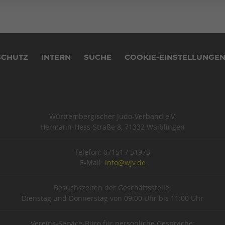
SCHUTZ
INTERN
SUCHE
COOKIE-EINSTELLUNGE
Württembergischer Judo-Verband e.V.
Hermann-Hess-Straße 8, 71332 Waiblingen
Telefon: 07151 / 51973
E-Mail:
info@wjv.de
Besuchszeiten der Geschäftsstelle:
Dienstag und Donnerstag von 09:00 Uhr bis 11:00 Uhr
Vereins-Service-Büro für persönliche Gespräche: