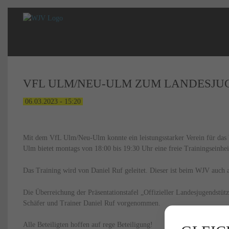
VFL ULM/NEU-ULM ZUM LANDESJU
06.03.2023 - 15:20
Mit dem VfL Ulm/Neu-Ulm konnte ein leistungsstarker Verein für da
Ulm bietet montags von 18:00 bis 19:30 Uhr eine freie Trainingseinhe
Das Training wird von Daniel Ruf geleitet. Dieser ist beim WJV auch a
Die Überreichung der Präsentationstafel „Offizieller Landesjugendst
Schäfer und Trainer Daniel Ruf vorgenommen.
Alle Beteiligten hoffen auf rege Beteiligung!
Inhalt