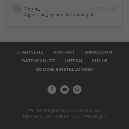
Vortrag_
(109,2 KiB)
Aggression_Jugendhilfeverbund.pdf
Navigation
überspringen
STARTSEITE
KONTAKT
IMPRESSUM
DATENSCHUTZ
INTERN
SUCHE
COOKIE-EINSTELLUNGEN
Württembergischer Judo-Verband e.V.
Hermann-Hess-Straße 8, 71332 Waiblingen