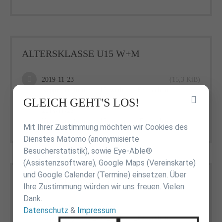
ALTERSKLASSE U15 W+M
2019-11-23
(15,3 KiB)
Kappelbergturnier_u15_weiblich_Fellbach.pdf
Inhalt
GLEICH GEHT'S LOS!
2019-11-23
(21,8 KiB)
überspringen
Kappelbergturnier_u15_männlich_Fellbach.pdf
Mit Ihrer Zustimmung möchten wir Cookies des
Dienstes Matomo (anonymisierte
Besucherstatistik), sowie Eye-Able®
(Assistenzsoftware), Google Maps (Vereinskarte)
und Google Calender (Termine) einsetzen. Über
ALTERSKLASSE F+MU18
Ihre Zustimmung würden wir uns freuen. Vielen
Dank.
2019-11-23
(9,2 KiB)
Datenschutz
&
Impressum
Kappelbergturnier_u18_weiblich_Fellbach.pdf