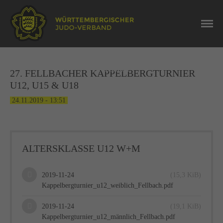
NEWS
ERGEBNISSE
27. FELLBACHER KAPPELBERGTURNIER
U12, U15 & U18
24.11.2019 - 13:51
ALTERSKLASSE U12 W+M
2019-11-24
(15,3 KiB)
Kappelbergturnier_u12_weiblich_Fellbach.pdf
2019-11-24
(19,1 KiB)
Kappelbergturnier_u12_männlich_Fellbach.pdf