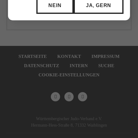
NEIN
JA, GERN
2019-11-23
(16,1 KiB)
Kappelbergturnier_u18_männlich_Fellbach.pdf
Navigation
überspringen
STARTSEITE
KONTAKT
IMPRESSUM
DATENSCHUTZ
INTERN
SUCHE
COOKIE-EINSTELLUNGEN
Württembergischer Judo-Verband e.V.
Hermann-Hess-Straße 8, 71332 Waiblingen