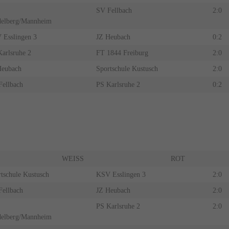
SV Fellbach
2:0
delberg/Mannheim
 Esslingen 3
JZ Heubach
0:2
arlsruhe 2
FT 1844 Freiburg
2:0
Heubach
Sportschule Kustusch
2:0
ellbach
PS Karlsruhe 2
0:2
WEISS
ROT
tschule Kustusch
KSV Esslingen 3
2:0
ellbach
JZ Heubach
2:0
PS Karlsruhe 2
2:0
delberg/Mannheim