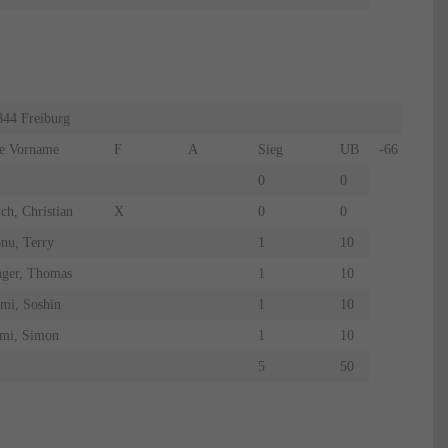
44 Freiburg
e Vorname
F
A
Sieg
UB
-66
Hänle
0
0
ich, Christian
X
0
0
nu, Terry
1
10
nger, Thomas
1
10
mi, Soshin
1
10
imi, Simon
1
10
5
50