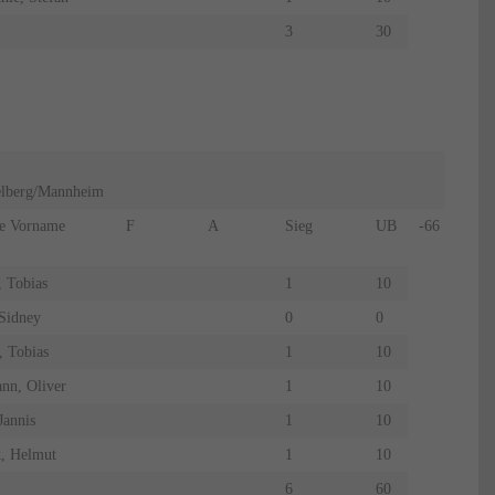
3
30
elberg/Mannheim
e Vorname
F
A
Sieg
UB
-66
Bend
 Tobias
1
10
Sidney
0
0
, Tobias
1
10
nn, Oliver
1
10
Jannis
1
10
, Helmut
1
10
6
60