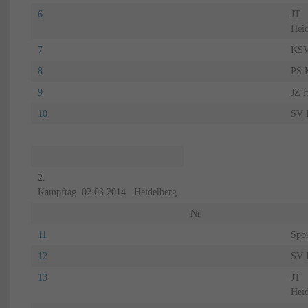
6
JT
Hei
7
KSV
8
PS K
9
JZ 
10
SV F
2.
Kampftag 02.03.2014 Heidelberg
Nr
11
Spor
12
SV F
13
JT
Hei