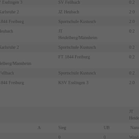
 Esslingen 3
SV Fellbach
0:2
arlsruhe 2
JZ Heubach
2:0
1844 Freiburg
Sportschule Kustusch
2:0
Heubach
JT
0:2
Heidelberg/Mannheim
arlsruhe 2
Sportschule Kustusch
0:2
FT 1844 Freiburg
0:2
delberg/Mannheim
ellbach
Sportschule Kustusch
0:2
1844 Freiburg
KSV Esslingen 3
2:0
JT
Heid
A
Sieg
UB
Nam
0
0
Wind,