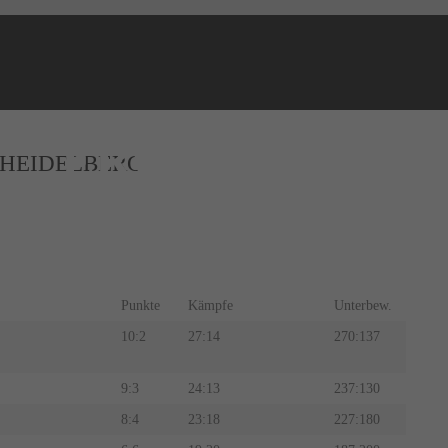
NEWS
ERGEBNISSE
 HEIDELBERG
Punkte
Kämpfe
Unterbew.
10:2
27:14
270:137
9:3
24:13
237:130
8:4
23:18
227:180