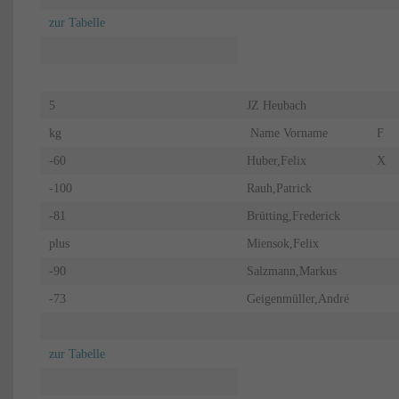
zur Tabelle
5
JZ Heubach
kg
Name Vorname
F
-60
Huber,Felix
X
-100
Rauh,Patrick
-81
Brütting,Frederick
plus
Miensok,Felix
-90
Salzmann,Markus
-73
Geigenmüller,André
zur Tabelle