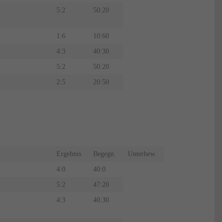
5:2
50:20
1:6
10:60
4:3
40:30
5:2
50:20
2:5
20:50
Ergebnis
Begegn.
Unterbew.
4:0
40:0
5:2
47:20
4:3
40:30