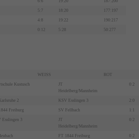
6:6
19:20
187:200
5:7
18:20
177:197
4:8
19:22
190:217
0:12
5:28
50:277
WEISS
ROT
tschule Kustusch
JT
0:2
Heidelberg/Mannheim
arlsruhe 2
KSV Esslingen 3
2:0
1844 Freiburg
SV Fellbach
1:1
 Esslingen 3
JT
0:2
Heidelberg/Mannheim
Heubach
FT 1844 Freiburg
0:2