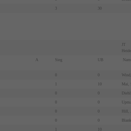
3
30
JT
Heid
A
Sieg
UB
Nam
0
0
Wind,
1
10
Mai, 
0
0
Diehl
0
0
Upma
0
0
Hill, 
0
0
Blank
1
10