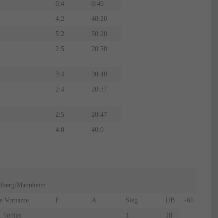
0:4
0:40
4:2
40:20
5:2
50:20
2:5
20:50
3:4
30:40
2:4
20:37
2:5
20:47
4:0
40:0
elberg/Mannheim
e Vorname
F
A
Sieg
UB
-66
Heil,
 Tobias
1
10