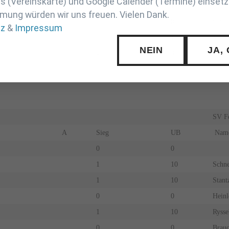
 (Vereinskarte) und Google Calender (Termine) einsetz
1
10
Beyer
mung würden wir uns freuen. Vielen Dank.
0
0
Samo
tz
&
Impressum
1
10
Merk
NEIN
JA,
4
37
SV Fe
A
Sieg
UB
Nam
0
0
1
10
Schne
1
10
Stant
0
0
Heinl
1
10
Rysse
0
0
Brauc