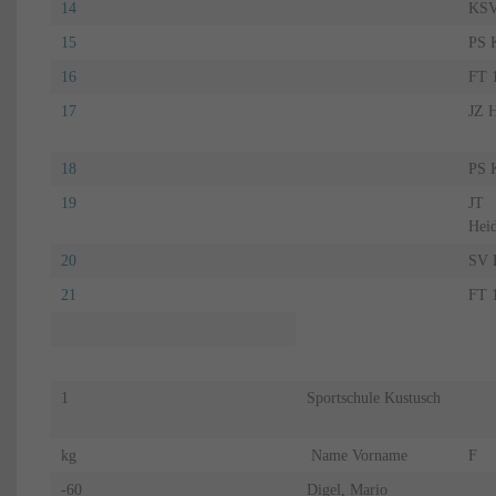
14
KSV
15
PS K
16
FT 
17
JZ 
18
PS K
19
JT
Hei
20
SV F
21
FT 
1
Sportschule Kustusch
kg
Name Vorname
F
-60
Digel, Mario