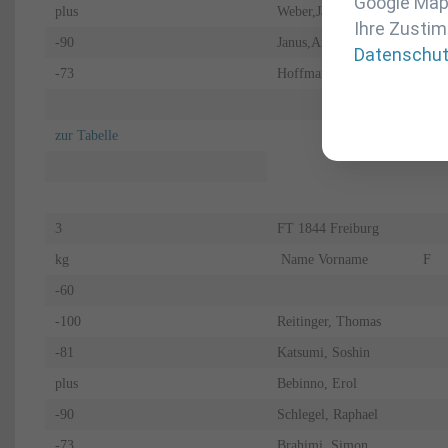
Google Maps
plus
Weber,Jan
Ihre Zustim
-90
Janus,Andre
Datenschu
-73
Hoffmann, Alexander
zur Tabelle
3
FT 1844 Freiburg
kg
Name Vorname
F
-60
-100
Reitinger, Thomas
-81
Katsumi, Soshin
plus
Bebinno, Erol
-90
Schlegel, Raphael
-73
Brahimi, Simon