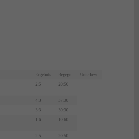
Ergebnis
Begegn.
Unterbew.
2:5
20:50
4:3
37:30
3:3
30:30
1:6
10:60
2:5
20:50