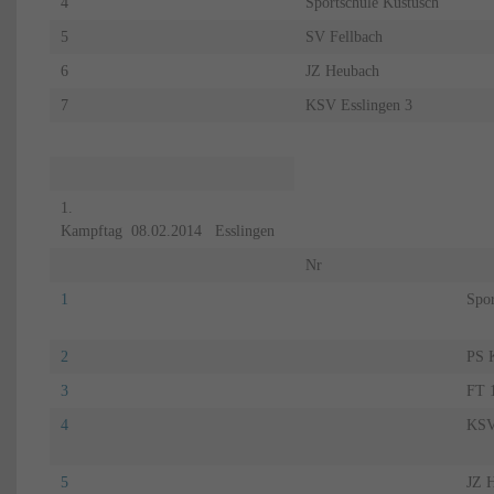
4
Sportschule Kustusch
5
SV Fellbach
6
JZ Heubach
7
KSV Esslingen 3
1.
Kampftag 08.02.2014 Esslingen
Nr
1
Spor
2
PS K
3
FT 
4
KSV
5
JZ 