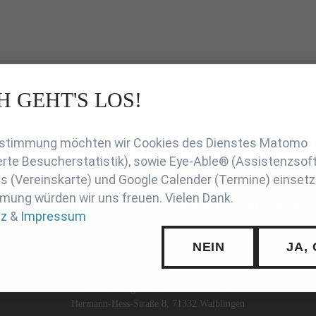
H GEHT'S LOS!
en
Zustimmung möchten wir Cookies des Dienstes Matomo
rte Besucherstatistik), sowie Eye-Able® (Assistenzsof
 (Vereinskarte) und Google Calender (Termine) einsetz
mung würden wir uns freuen. Vielen Dank.
CHUTZ
INTERN
SUCHE
COOKIE-EINSTELLUNGEN
tz
&
Impressum
NEIN
JA,
Württembergischer Judo-Verband e.V.
Hermann-Hess-Straße 8, 71332 Waiblingen