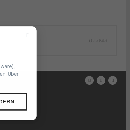
(18,5 KiB)
tware),
en. Über
 GERN