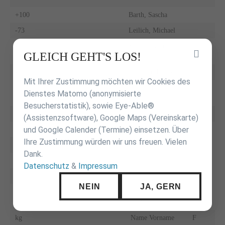
+100
Barth, Sascha
-73
Leilich, Michael
-90
Soylu, Eyüp
X
Inhalt
GLEICH GEHT'S LOS!
überspringen
-60
Chauvin, Louis
X
Mit Ihrer Zustimmung möchten wir Cookies des
-81
Konieczny,
Dienstes Matomo (anonymisierte
Michael
Besucherstatistik), sowie Eye-Able®
-100
Thiemann, Markus
(Assistenzsoftware), Google Maps (Vereinskarte)
und Google Calender (Termine) einsetzen. Über
Ihre Zustimmung würden wir uns freuen. Vielen
zur Tabelle
Dank.
Datenschutz
&
Impressum
NEIN
JA, GERN
8
Jukadio
Heidelberg
kg
Name Vorname
F