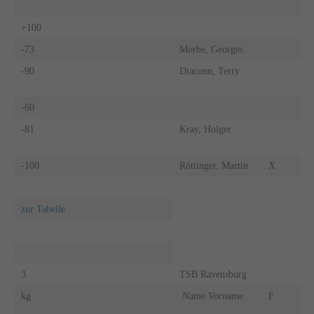
+100
-73
Morbe, Georges
-90
Diaconn, Terry
-60
-81
Kray, Holger
-100
Röttinger, Martin
X
zur Tabelle
3
TSB Ravensburg
kg
Name Vorname
F