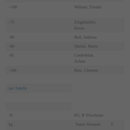
+100
Willmer, Frieder
-73
Ziegelmüller,
Kevin
-90
Boll, Andreas
-60
Häckel, Mario
-81
Lindenblatt,
Achim
-100
Rutz, Clemens
zur Tabelle
10
KG JF Pforzheim
kg
Name Vorname
F