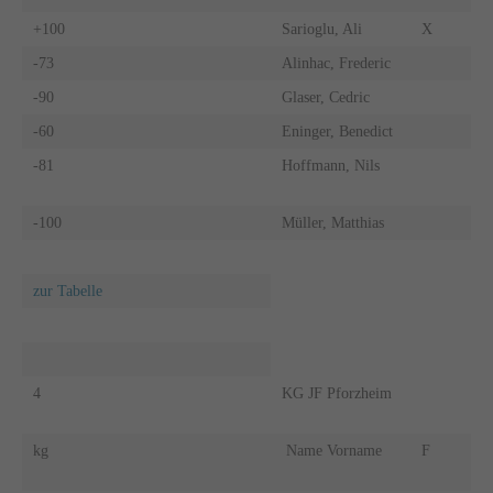
+100
Sarioglu, Ali
X
-73
Alinhac, Frederic
-90
Glaser, Cedric
-60
Eninger, Benedict
-81
Hoffmann, Nils
-100
Müller, Matthias
zur Tabelle
4
KG JF Pforzheim
kg
Name Vorname
F