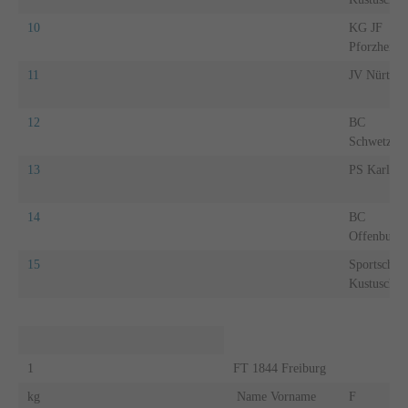
10
KG JF
Pforzheim
11
JV Nürting
12
BC
Schwetzing
13
PS Karlsru
14
BC
Offenburg
15
Sportschul
Kustusch
1
FT 1844 Freiburg
kg
Name Vorname
F