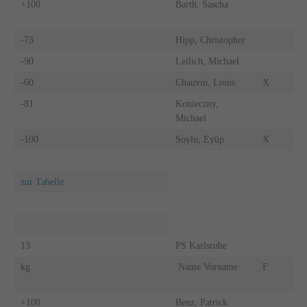
+100
Barth, Sascha
-73
Hipp, Christopher
-90
Leilich, Michael
-60
Chauvin, Louis
X
-81
Konieczny,
Michael
-100
Soylu, Eyüp
X
zur Tabelle
13
PS Karlsruhe
kg
Name Vorname
F
+100
Benz, Patrick