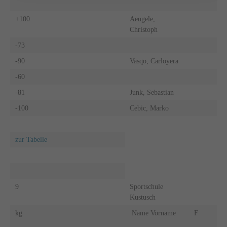
+100
Aeugele,
Christoph
-73
-90
Vasqo, Carloyera
-60
-81
Junk, Sebastian
-100
Cebic, Marko
zur Tabelle
9
Sportschule
Kustusch
kg
Name Vorname
F