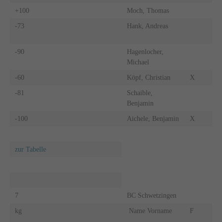
+100
Moch, Thomas
-73
Hank, Andreas
-90
Hagenlocher,
Michael
-60
Köpf, Christian
X
-81
Schaible,
Benjamin
-100
Aichele, Benjamin
X
zur Tabelle
7
BC Schwetzingen
kg
Name Vorname
F