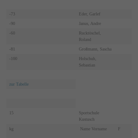
-73
Eder, Garlef
-90
Janus, Andre
-60
Rucktöschel,
Roland
-81
Großmann, Sascha
-100
Holschuh,
Sebastian
zur Tabelle
15
Sportschule
Kustusch
kg
Name Vorname
F