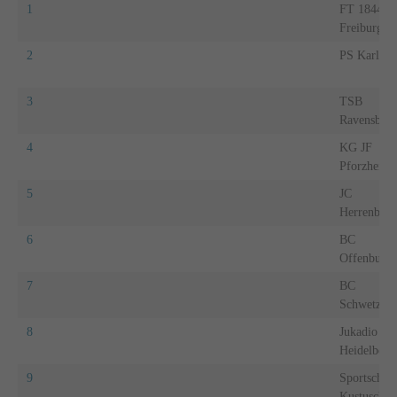
1
FT 1844
Freiburg
2
PS Karlsru
3
TSB
Ravensbur
4
KG JF
Pforzheim
5
JC
Herrenberg
6
BC
Offenburg
7
BC
Schwetzing
8
Jukadio
Heidelberg
9
Sportschul
Kustusch