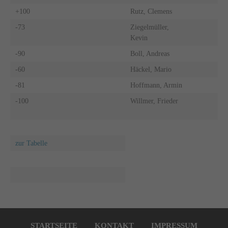
+100
Rutz, Clemens
-73
Ziegelmüller,
Kevin
-90
Boll, Andreas
-60
Häckel, Mario
-81
Hoffmann, Armin
-100
Willmer, Frieder
zur Tabelle
Navigation
überspringen
STARTSEITE
KONTAKT
IMPRESSUM