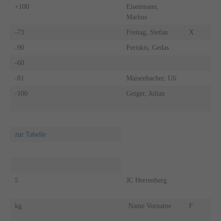
+100
Eisenmann,
Markus
-73
Freitag, Stefan
X
-90
Periskis, Gedas
-60
-81
Maisenbacher, Uli
-100
Geiger, Julian
zur Tabelle
5
JC Herrenberg
kg
Name Vorname
F