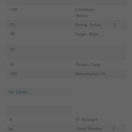
+100
Eisenmann,
Markus
-73
Freitag, Stefan
X
-90
Geiger, Julian
-60
-81
Periskis, Gedas
-100
Maisenbacher, Uli
zur Tabelle
11
JV Nürtingen
kg
Name Vorname
F