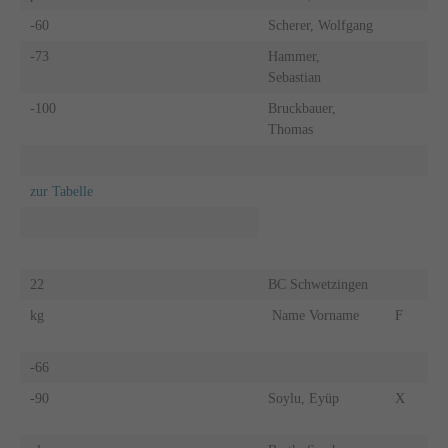
-60
Scherer, Wolfgang
-73
Hammer,
Sebastian
-100
Bruckbauer,
Thomas
zur Tabelle
22
BC Schwetzingen
kg
Name Vorname
F
-66
-90
Soylu, Eyüp
X