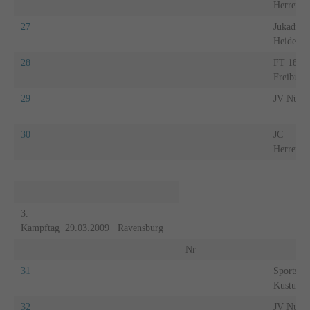
Herrenbe
27
Jukadio
Heidelbe
28
FT 1844
Freiburg
29
JV Nürti
30
JC
Herrenbe
3.
Kampftag 29.03.2009 Ravensburg
Nr
31
Sportsch
Kustusch
32
JV Nürti