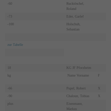
-60
Rucktöschel,
Roland
-73
Eder, Garlef
-100
Holschuh,
Sebastian
zur Tabelle
18
KG JF Pforzheim
kg
Name Vorname
F
-66
Pupel, Robert
X
-90
Chaloun, Tobias
X
plus
Eisenmann,
Markus