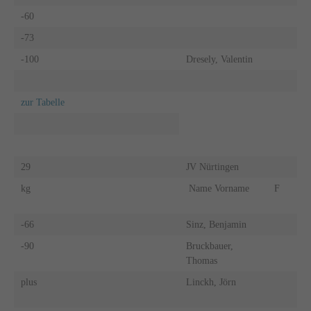
-60
-73
-100
Dresely, Valentin
zur Tabelle
29
JV Nürtingen
kg
Name Vorname
F
-66
Sinz, Benjamin
-90
Bruckbauer,
Thomas
plus
Linckh, Jörn