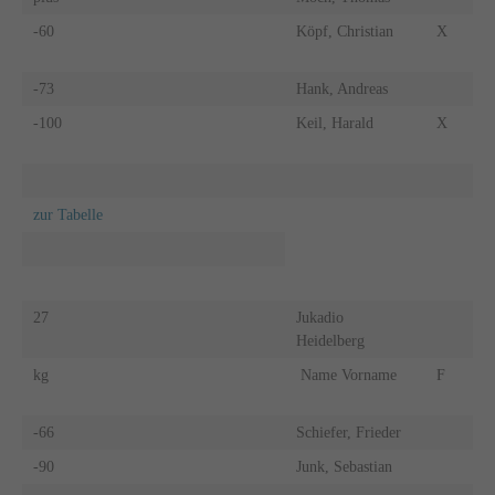
-60
Köpf, Christian
X
-73
Hank, Andreas
-100
Keil, Harald
X
zur Tabelle
27
Jukadio
Heidelberg
kg
Name Vorname
F
-66
Schiefer, Frieder
-90
Junk, Sebastian