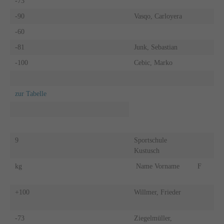
-73
-90
Vasqo, Carloyera
-60
-81
Junk, Sebastian
-100
Cebic, Marko
zur Tabelle
9
Sportschule
Kustusch
kg
Name Vorname
F
+100
Willmer, Frieder
-73
Ziegelmüller,