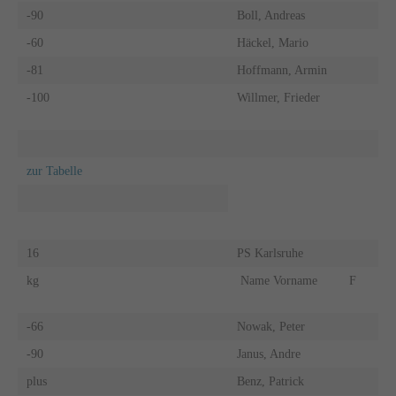
-90
Boll, Andreas
-60
Häckel, Mario
-81
Hoffmann, Armin
-100
Willmer, Frieder
zur Tabelle
16
PS Karlsruhe
kg
Name Vorname
F
-66
Nowak, Peter
-90
Janus, Andre
plus
Benz, Patrick