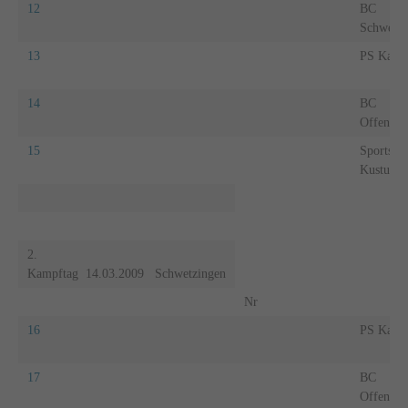
12
BC
Schwetzi
13
PS Karls
14
BC
Offenbur
15
Sportsch
Kustusch
2.
Kampftag 14.03.2009 Schwetzingen
Nr
16
PS Karls
17
BC
Offenbur