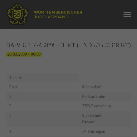
NEWS
ERGEBNISSE
BA-WÜ LIGA 2009 - 3. KT (UND LETZTER KT)
29.03.2009 - 00:00
Tabelle
Platz
Mannschaft
1
PS Karlsruhe
2
TSB Ravensburg
3
Sportschule
Kustusch
4
JV Nürtingen