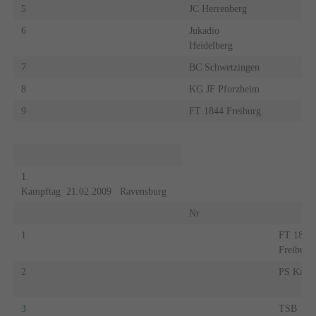
5
JC Herrenberg
6
Jukadio
Heidelberg
7
BC Schwetzingen
8
KG JF Pforzheim
9
FT 1844 Freiburg
1.
Kampftag 21.02.2009 Ravensburg
Nr
1
FT 1844
Freiburg
2
PS Karls
3
TSB