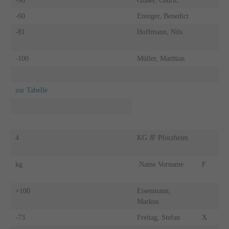
-90
Glaser, Cedric
-60
Eninger, Benedict
-81
Hoffmann, Nils
-100
Müller, Matthias
zur Tabelle
4
KG JF Pforzheim
kg
Name Vorname
F
+100
Eisenmann,
Markus
-73
Freitag, Stefan
X