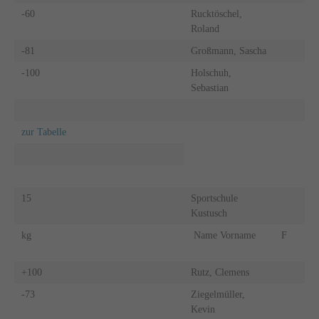
-60
Rucktöschel,
Roland
-81
Großmann, Sascha
-100
Holschuh,
Sebastian
zur Tabelle
15
Sportschule
Kustusch
kg
Name Vorname
F
+100
Rutz, Clemens
-73
Ziegelmüller,
Kevin