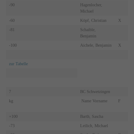
-90
Hagenlocher,
Michael
-60
Köpf, Christian
X
-81
Schaible,
Benjamin
-100
Aichele, Benjamin
X
zur Tabelle
7
BC Schwetzingen
kg
Name Vorname
F
+100
Barth, Sascha
-73
Leilich, Michael