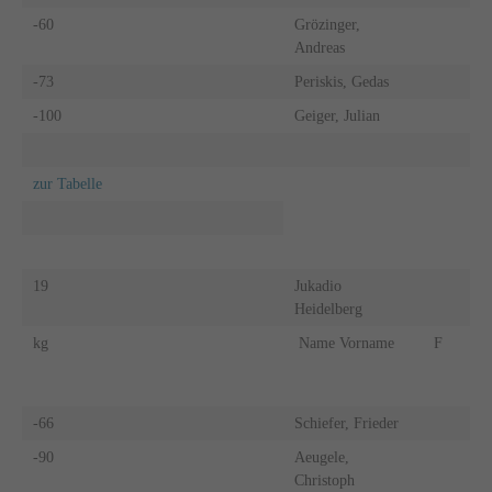
-60
Grözinger,
Andreas
-73
Periskis, Gedas
-100
Geiger, Julian
zur Tabelle
19
Jukadio
Heidelberg
kg
Name Vorname
F
-66
Schiefer, Frieder
-90
Aeugele,
Christoph