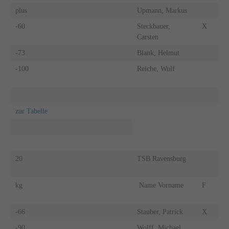
plus
Upmann, Markus
-60
Steckbauer,
X
Carsten
-73
Blank, Helmut
-100
Reiche, Wulf
zur Tabelle
20
TSB Ravensburg
kg
Name Vorname
F
-66
Stauber, Patrick
X
-90
Wolff, Michael