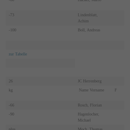
-73
Lindenblatt,
Achim
-100
Boll, Andreas
zur Tabelle
26
JC Herrenberg
kg
Name Vorname
F
-66
Rosch, Florian
-90
Hagenlocher,
Michael
plus
Moch, Thomas