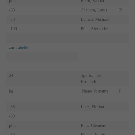
plus
Barth, Sascha
-60
Chauvin, Louis
X
-73
Leilich, Michael
-100
Pfau, Alexander
zur Tabelle
24
Sportschule
Kustusch
kg
Name Vorname
F
-66
Lenz, Florian
-90
plus
Rutz, Clemens
-60
Häckel, Mario