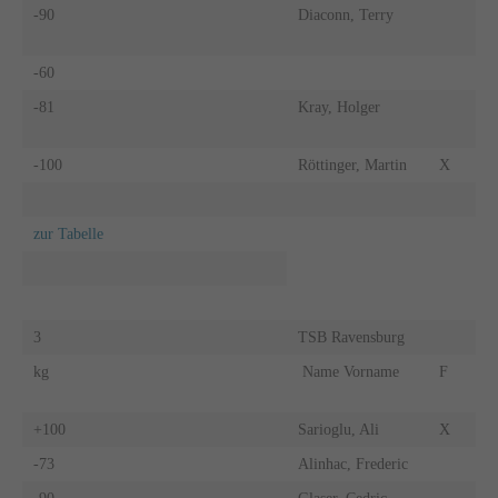
-90
Diaconn, Terry
-60
-81
Kray, Holger
-100
Röttinger, Martin
X
zur Tabelle
3
TSB Ravensburg
kg
Name Vorname
F
+100
Sarioglu, Ali
X
-73
Alinhac, Frederic