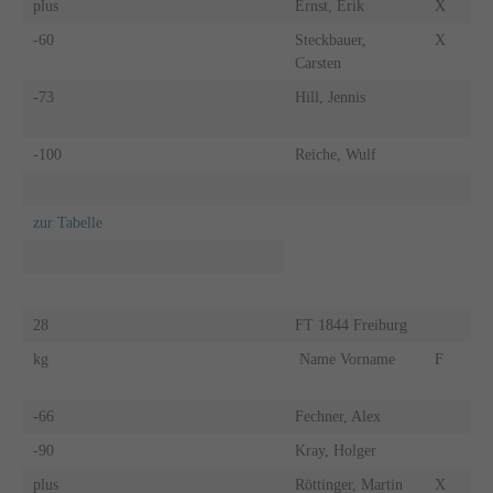
plus
Ernst, Erik
X
-60
Steckbauer,
X
Carsten
-73
Hill, Jennis
-100
Reiche, Wulf
zur Tabelle
28
FT 1844 Freiburg
kg
Name Vorname
F
-66
Fechner, Alex
-90
Kray, Holger
plus
Röttinger, Martin
X