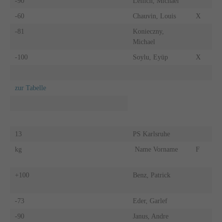
-90
Leilich, Michael
-60
Chauvin, Louis
X
-81
Konieczny,
Michael
-100
Soylu, Eyüp
X
zur Tabelle
13
PS Karlsruhe
kg
Name Vorname
F
+100
Benz, Patrick
-73
Eder, Garlef
-90
Janus, Andre