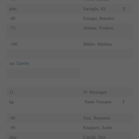
plus
Sarioglu, Ali
X
-60
Eninger, Benedict
-73
Alinhac, Frederic
-100
Müller, Matthias
zur Tabelle
21
JV Nürtingen
kg
Name Vorname
F
-66
Sinz, Benjamin
-90
Knappert, Andre
plus
Linckh, Jörn