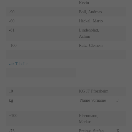
Kevin
-90
Boll, Andreas
-60
Häckel, Mario
-81
Lindenblatt,
Achim
-100
Rutz, Clemens
zur Tabelle
10
KG JF Pforzheim
kg
Name Vorname
F
+100
Eisenmann,
Markus
-73
Freitag, Stefan
X