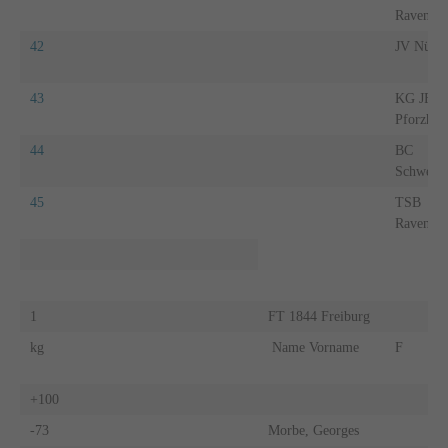
Ravensbu
42
JV Nürti
43
KG JF
Pforzhei
44
BC
Schwetzi
45
TSB
Ravensbu
1
FT 1844 Freiburg
kg
Name Vorname
F
+100
-73
Morbe, Georges