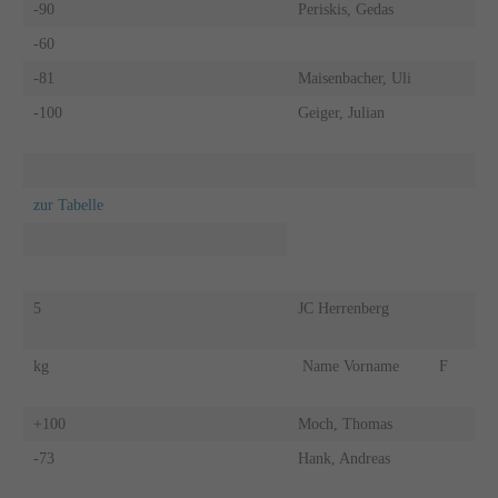
-90
Periskis, Gedas
-60
-81
Maisenbacher, Uli
-100
Geiger, Julian
zur Tabelle
5
JC Herrenberg
kg
Name Vorname
F
+100
Moch, Thomas
-73
Hank, Andreas