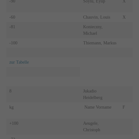
-90
Soylu, Eyüp
X
-60
Chauvin, Louis
X
-81
Konieczny,
Michael
-100
Thiemann, Markus
zur Tabelle
8
Jukadio
Heidelberg
kg
Name Vorname
F
+100
Aeugele,
Christoph