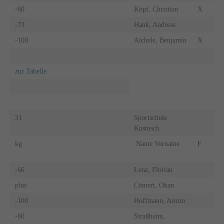
-60
Köpf, Christian
X
-73
Hank, Andreas
-100
Aichele, Benjamin
X
zur Tabelle
31
Sportschule
Kustusch
kg
Name Vorname
F
-66
Lenz, Florian
plus
Cömert, Okan
-100
Hoffmann, Armin
-60
Straßheim,