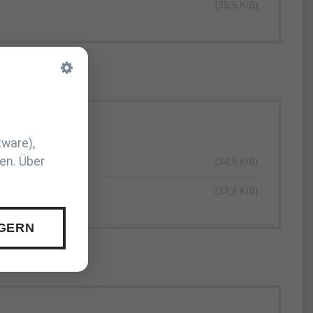
(35,5 KiB)
tware),
en. Über
(34,5 KiB)
(37,2 KiB)
 GERN