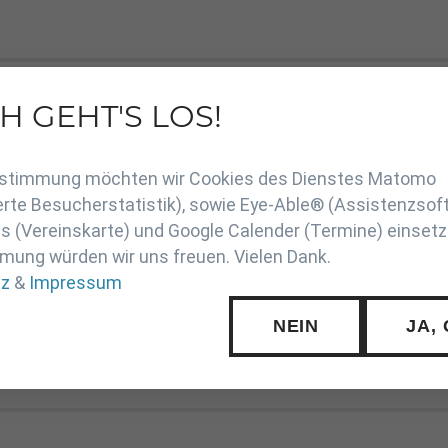
H GEHT'S LOS!
en
Zustimmung möchten wir Cookies des Dienstes Matomo
rte Besucherstatistik), sowie Eye-Able® (Assistenzsof
 (Vereinskarte) und Google Calender (Termine) einsetz
n - JVP.pdf
mung würden wir uns freuen. Vielen Dank.
gen.pdf
tz
&
Impressum
NEIN
JA,